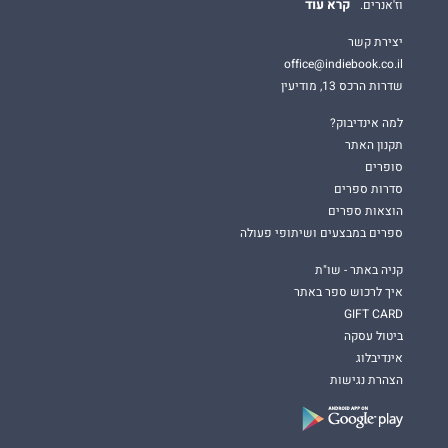
קרא עוד
וז'אנרים.
יצירת קשר
office@indiebook.co.il
שדרות הרכס 13, מודיעין
למה אינדיבוק?
תקנון האתר
סופרים
סדרות ספרים
הוצאות ספרים
ספרים במבצעים ושיתופי פעולה
קניה באתר - שו"ת
איך לרכוש ספר באתר
GIFT CARD
ביטול עסקה
אינדיבלוג
הצהרת נגישות