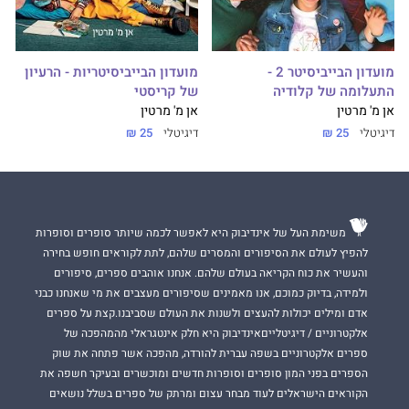
מועדון הבייביסיטר 2 -
מועדון הבייביסיטריות - הרעיון
התעלומה של קלודיה
של קריסטי
אן מ' מרטין
אן מ' מרטין
דיגיטלי
25 ₪
דיגיטלי
25 ₪
משימת העל של אינדיבוק היא לאפשר לכמה שיותר סופרים וסופרות
להפיץ לעולם את הסיפורים והמסרים שלהם, לתת לקוראים חופש בחירה
והעשיר את כוח הקריאה בעולם שלהם. אנחנו אוהבים ספרים, סיפורים
ולמידה, בדיוק כמוכם, אנו מאמינים שסיפורים מעצבים את מי שאנחנו כבני
אדם ומילים יכולות להעצים ולשנות את העולם שסביבנו.קצת על ספרים
אלקטרוניים / דיגיטלייםאינדיבוק היא חלק אינטגראלי מהמהפכה של
ספרים אלקטרוניים בשפה עברית להורדה, מהפכה אשר פתחה את שוק
הספרים בפני המון סופרים וסופרות חדשים ומוכשרים ובעיקר חשפה את
הקוראים הישראלים לעוד מבחר עצום ומרתק של ספרים בשלל נושאים