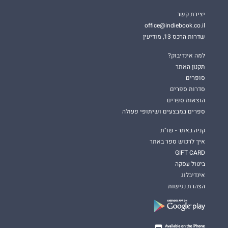
יצירת קשר
office@indiebook.co.il
שדרות הרכס 13, מודיעין
למה אינדיבוק?
תקנון האתר
סופרים
סדרות ספרים
הוצאות ספרים
ספרים במבצעים ושיתופי פעולה
קניה באתר - שו"ת
איך לרכוש ספר באתר
GIFT CARD
ביטול עסקה
אינדיבלוג
הצהרת נגישות