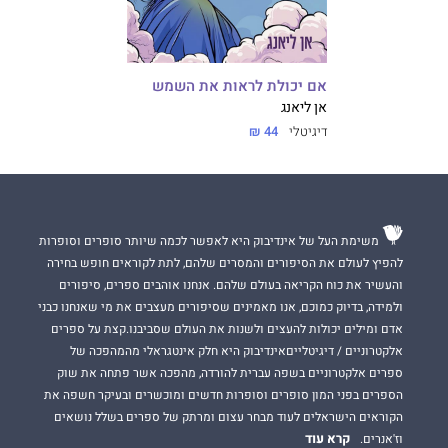
אם יכולת לראות את השמש
אן ליאנג
דיגיטלי
44 ₪
משימת העל של אינדיבוק היא לאפשר לכמה שיותר סופרים וסופרות
להפיץ לעולם את הסיפורים והמסרים שלהם, לתת לקוראים חופש בחירה
והעשיר את כוח הקריאה בעולם שלהם. אנחנו אוהבים ספרים, סיפורים
ולמידה, בדיוק כמוכם, אנו מאמינים שסיפורים מעצבים את מי שאנחנו כבני
אדם ומילים יכולות להעצים ולשנות את העולם שסביבנו.קצת על ספרים
אלקטרוניים / דיגיטלייםאינדיבוק היא חלק אינטגראלי מהמהפכה של
ספרים אלקטרוניים בשפה עברית להורדה, מהפכה אשר פתחה את שוק
הספרים בפני המון סופרים וסופרות חדשים ומוכשרים ובעיקר חשפה את
הקוראים הישראלים לעוד מבחר עצום ומרתק של ספרים בשלל נושאים
קרא עוד
וז'אנרים.