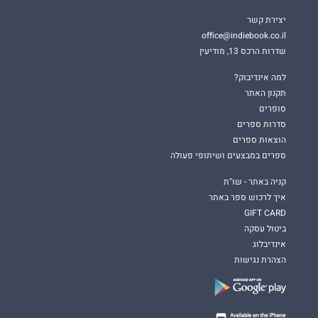
יצירת קשר
office@indiebook.co.il
שדרות הרכס 13, מודיעין
למה אינדיבוק?
תקנון האתר
סופרים
סדרות ספרים
הוצאות ספרים
ספרים במבצעים ושיתופי פעולה
קניה באתר - שו"ת
איך לרכוש ספר באתר
GIFT CARD
ביטול עסקה
אינדיבלוג
הצהרת נגישות