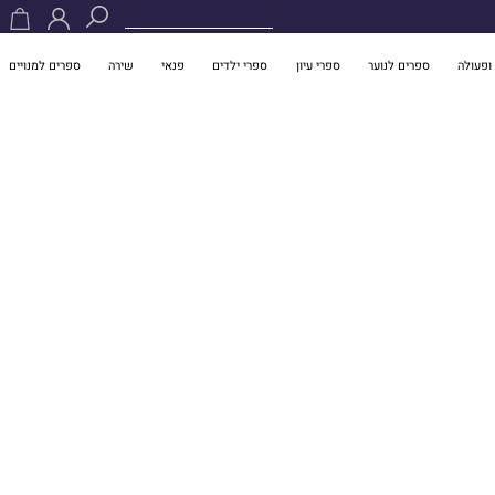
ופעולה
ספרים לנוער
ספרי עיון
ספרי ילדים
פנאי
שירה
ספרים למנויים