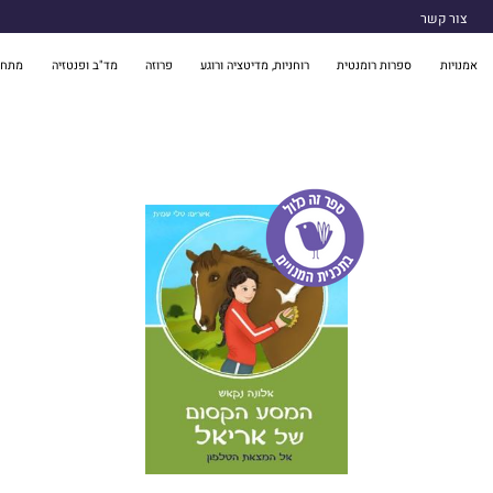
צור קשר
אמנויות
ספרות רומנטית
רוחניות, מדיטציה ורוגע
פרוזה
מד"ב ופנטזיה
מתח 