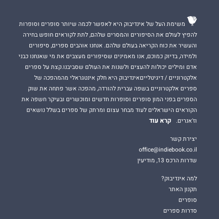
משימת העל של אינדיבוק היא לאפשר לכמה שיותר סופרים וסופרות
להפיץ לעולם את הסיפורים והמסרים שלהם, לתת לקוראים חופש בחירה
והעשיר את כוח הקריאה בעולם שלהם. אנחנו אוהבים ספרים, סיפורים
ולמידה, בדיוק כמוכם, אנו מאמינים שסיפורים מעצבים את מי שאנחנו כבני
אדם ומילים יכולות להעצים ולשנות את העולם שסביבנו.קצת על ספרים
אלקטרוניים / דיגיטלייםאינדיבוק היא חלק אינטגראלי מהמהפכה של
ספרים אלקטרוניים בשפה עברית להורדה, מהפכה אשר פתחה את שוק
הספרים בפני המון סופרים וסופרות חדשים ומוכשרים ובעיקר חשפה את
הקוראים הישראלים לעוד מבחר עצום ומרתק של ספרים בשלל נושאים
קרא עוד
וז'אנרים.
יצירת קשר
office@indiebook.co.il
שדרות הרכס 13, מודיעין
למה אינדיבוק?
תקנון האתר
סופרים
סדרות ספרים