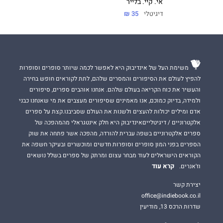
אי. קיי. בלייר
דיגיטלי
35 ₪
משימת העל של אינדיבוק היא לאפשר לכמה שיותר סופרים וסופרות
להפיץ לעולם את הסיפורים והמסרים שלהם, לתת לקוראים חופש בחירה
והעשיר את כוח הקריאה בעולם שלהם. אנחנו אוהבים ספרים, סיפורים
ולמידה, בדיוק כמוכם, אנו מאמינים שסיפורים מעצבים את מי שאנחנו כבני
אדם ומילים יכולות להעצים ולשנות את העולם שסביבנו.קצת על ספרים
אלקטרוניים / דיגיטלייםאינדיבוק היא חלק אינטגראלי מהמהפכה של
ספרים אלקטרוניים בשפה עברית להורדה, מהפכה אשר פתחה את שוק
הספרים בפני המון סופרים וסופרות חדשים ומוכשרים ובעיקר חשפה את
הקוראים הישראלים לעוד מבחר עצום ומרתק של ספרים בשלל נושאים
קרא עוד
וז'אנרים.
יצירת קשר
office@indiebook.co.il
שדרות הרכס 13, מודיעין