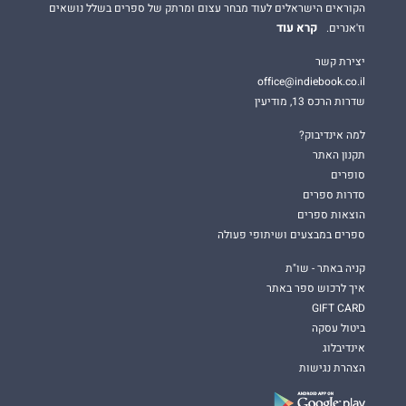
הקוראים הישראלים לעוד מבחר עצום ומרתק של ספרים בשלל נושאים
קרא עוד
וז'אנרים.
יצירת קשר
office@indiebook.co.il
שדרות הרכס 13, מודיעין
למה אינדיבוק?
תקנון האתר
סופרים
סדרות ספרים
הוצאות ספרים
ספרים במבצעים ושיתופי פעולה
קניה באתר - שו"ת
איך לרכוש ספר באתר
GIFT CARD
ביטול עסקה
אינדיבלוג
הצהרת נגישות