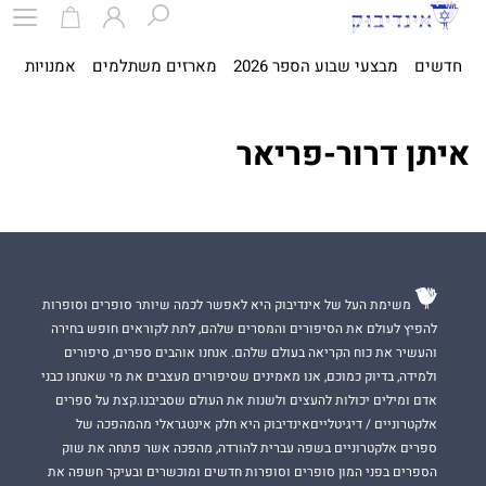
חדשים
מבצעי שבוע הספר 2026
מארזים משתלמים
אמנויות
ספ
איתן דרור-פריאר
משימת העל של אינדיבוק היא לאפשר לכמה שיותר סופרים וסופרות
להפיץ לעולם את הסיפורים והמסרים שלהם, לתת לקוראים חופש בחירה
והעשיר את כוח הקריאה בעולם שלהם. אנחנו אוהבים ספרים, סיפורים
ולמידה, בדיוק כמוכם, אנו מאמינים שסיפורים מעצבים את מי שאנחנו כבני
אדם ומילים יכולות להעצים ולשנות את העולם שסביבנו.קצת על ספרים
אלקטרוניים / דיגיטלייםאינדיבוק היא חלק אינטגראלי מהמהפכה של
ספרים אלקטרוניים בשפה עברית להורדה, מהפכה אשר פתחה את שוק
הספרים בפני המון סופרים וסופרות חדשים ומוכשרים ובעיקר חשפה את