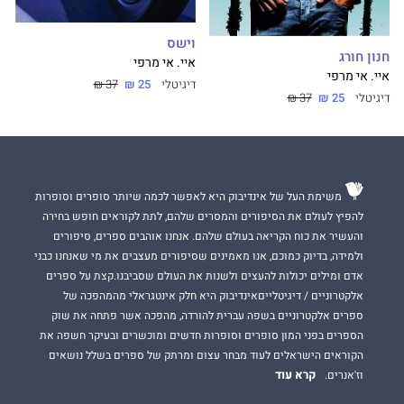
וישס
חנון חורג
איי. אי מרפי
איי. אי מרפי
דיגיטלי
25 ₪
37 ₪
דיגיטלי
25 ₪
37 ₪
משימת העל של אינדיבוק היא לאפשר לכמה שיותר סופרים וסופרות
להפיץ לעולם את הסיפורים והמסרים שלהם, לתת לקוראים חופש בחירה
והעשיר את כוח הקריאה בעולם שלהם. אנחנו אוהבים ספרים, סיפורים
ולמידה, בדיוק כמוכם, אנו מאמינים שסיפורים מעצבים את מי שאנחנו כבני
אדם ומילים יכולות להעצים ולשנות את העולם שסביבנו.קצת על ספרים
אלקטרוניים / דיגיטלייםאינדיבוק היא חלק אינטגראלי מהמהפכה של
ספרים אלקטרוניים בשפה עברית להורדה, מהפכה אשר פתחה את שוק
הספרים בפני המון סופרים וסופרות חדשים ומוכשרים ובעיקר חשפה את
הקוראים הישראלים לעוד מבחר עצום ומרתק של ספרים בשלל נושאים
קרא עוד
וז'אנרים.