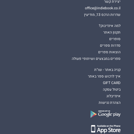
יצירת קשר
office@indiebook.co.il
שדרות הרכס 13, מודיעין
למה אינדיבוק?
תקנון האתר
סופרים
סדרות ספרים
הוצאות ספרים
ספרים במבצעים ושיתופי פעולה
קניה באתר - שו"ת
איך לרכוש ספר באתר
GIFT CARD
ביטול עסקה
אינדיבלוג
הצהרת נגישות