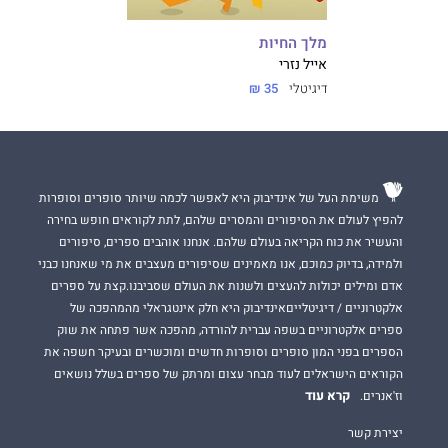
מלך החיות
אייל נזרי
דיגיטלי
35 ₪
משימת העל של אינדיבוק היא לאפשר לכמה שיותר סופרים וסופרות
להפיץ לעולם את הסיפורים והמסרים שלהם, לתת לקוראים חופש בחירה
והעשיר את כוח הקריאה בעולם שלהם. אנחנו אוהבים ספרים, סיפורים
ולמידה, בדיוק כמוכם, אנו מאמינים שסיפורים מעצבים את מי שאנחנו כבני
אדם ומילים יכולות להעצים ולשנות את העולם שסביבנו.קצת על ספרים
אלקטרוניים / דיגיטלייםאינדיבוק היא חלק אינטגראלי מהמהפכה של
ספרים אלקטרוניים בשפה עברית להורדה, מהפכה אשר פתחה את שוק
הספרים בפני המון סופרים וסופרות חדשים ומוכשרים ובעיקר חשפה את
הקוראים הישראלים לעוד מבחר עצום ומרתק של ספרים בשלל נושאים
קרא עוד
וז'אנרים.
יצירת קשר