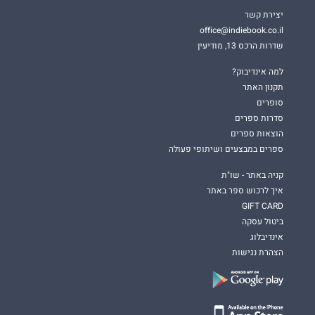
יצירת קשר
office@indiebook.co.il
שדרות הרכס 13, מודיעין
למה אינדיבוק?
תקנון האתר
סופרים
סדרות ספרים
הוצאות ספרים
ספרים במבצעים ושיתופי פעולה
קניה באתר - שו"ת
איך לרכוש ספר באתר
GIFT CARD
ביטול עסקה
אינדיבלוג
הצהרת נגישות