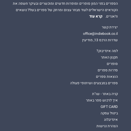
הספרים בפני המון סופרים וסופרות חדשים ומוכשרים ובעיקר חשפה את
הקוראים הישראלים לעוד מבחר עצום ומרתק של ספרים בשלל נושאים
קרא עוד
וז'אנרים.
יצירת קשר
office@indiebook.co.il
שדרות הרכס 13, מודיעין
למה אינדיבוק?
תקנון האתר
סופרים
סדרות ספרים
הוצאות ספרים
ספרים במבצעים ושיתופי פעולה
קניה באתר - שו"ת
איך לרכוש ספר באתר
GIFT CARD
ביטול עסקה
אינדיבלוג
הצהרת נגישות