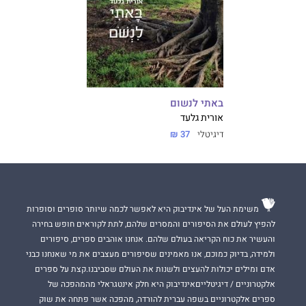
באתי לנשום
אורית גלעד
דיגיטלי
37 ₪
משימת העל של אינדיבוק היא לאפשר לכמה שיותר סופרים וסופרות
להפיץ לעולם את הסיפורים והמסרים שלהם, לתת לקוראים חופש בחירה
והעשיר את כוח הקריאה בעולם שלהם. אנחנו אוהבים ספרים, סיפורים
ולמידה, בדיוק כמוכם, אנו מאמינים שסיפורים מעצבים את מי שאנחנו כבני
אדם ומילים יכולות להעצים ולשנות את העולם שסביבנו.קצת על ספרים
אלקטרוניים / דיגיטלייםאינדיבוק היא חלק אינטגראלי מהמהפכה של
ספרים אלקטרוניים בשפה עברית להורדה, מהפכה אשר פתחה את שוק