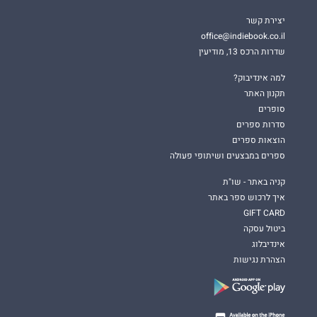
יצירת קשר
office@indiebook.co.il
שדרות הרכס 13, מודיעין
למה אינדיבוק?
תקנון האתר
סופרים
סדרות ספרים
הוצאות ספרים
ספרים במבצעים ושיתופי פעולה
קניה באתר - שו"ת
איך לרכוש ספר באתר
GIFT CARD
ביטול עסקה
אינדיבלוג
הצהרת נגישות