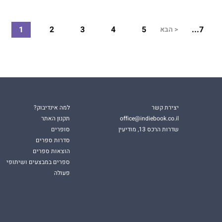
1
2
3
4
5
7...
<
הבא
יצירת קשר
למה אינדיבוק?
office@indiebook.co.il
תקנון האתר
שדרות הרכס 13, מודיעין
סופרים
סדרות ספרים
הוצאות ספרים
ספרים במבצעים ושיתופי
פעולה