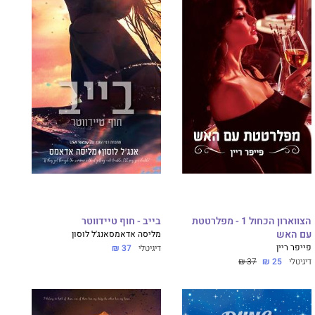
הצווארון הכחול 1 - מפלרטטת
בייב - חוף טיידווטר
עם האש
מליסה אדאמס
אנג'ל לוסון
פייפר ריין
דיגיטלי
37 ₪
דיגיטלי
25 ₪
37 ₪