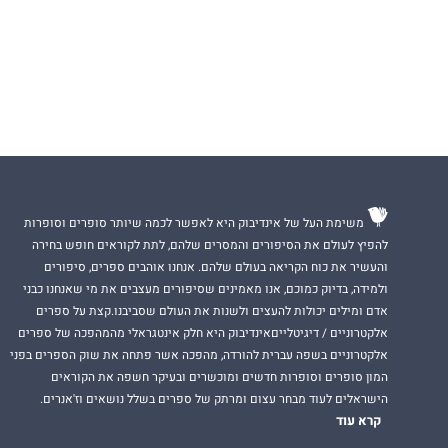
משימת העל של אינדיבוק היא לאפשר לכמה שיותר סופרים וסופרות
להפיץ לעולם את הסיפורים והמסרים שלהם, לתת לקוראים חופש בחירה
והעשיר את כוח הקריאה בעולם שלהם. אנחנו אוהבים ספרים, סיפורים
ולמידה, בדיוק כמוכם, אנו מאמינים שסיפורים מעצבים את מי שאנחנו כבני
אדם ומילים יכולות להעצים ולשנות את העולם שסביבנו.קצת על ספרים
אלקטרוניים / דיגיטלייםאינדיבוק היא חלק אינטגראלי מהמהפכה של ספרים
אלקטרוניים בשפה עברית להורדה, מהפכה אשר פתחה את שוק הספרים בפני
המון סופרים וסופרות חדשים ומוכשרים ובעיקר חשפה את הקוראים
הישראלים לעוד מבחר עצום ומרתק של ספרים בשלל נושאים וז'אנרים.
קרא עוד