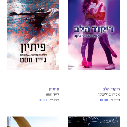
ריקוד הלב
פיתיון
אסיה נברליצ'קה
ג'ייד ווסט
דיגיטלי
38 ₪
דיגיטלי
37 ₪