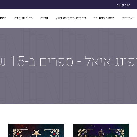
צור קשר
אמנויות
ספרות רומנטית
רוחניות, מדיטציה ורוגע
פרוזה
מד"ב ופנטזיה
מתח 
ינג איאל - ספרים ב-15 שח