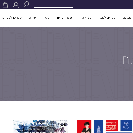
ופעולה
ספרים לנוער
ספרי עיון
ספרי ילדים
פנאי
שירה
ספרים למנויים