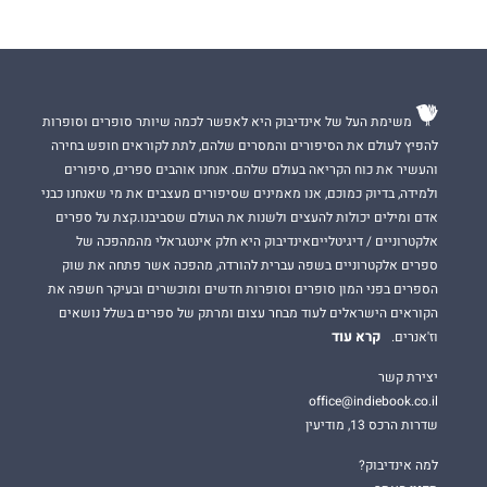
משימת העל של אינדיבוק היא לאפשר לכמה שיותר סופרים וסופרות
להפיץ לעולם את הסיפורים והמסרים שלהם, לתת לקוראים חופש בחירה
והעשיר את כוח הקריאה בעולם שלהם. אנחנו אוהבים ספרים, סיפורים
ולמידה, בדיוק כמוכם, אנו מאמינים שסיפורים מעצבים את מי שאנחנו כבני
אדם ומילים יכולות להעצים ולשנות את העולם שסביבנו.קצת על ספרים
אלקטרוניים / דיגיטלייםאינדיבוק היא חלק אינטגראלי מהמהפכה של
ספרים אלקטרוניים בשפה עברית להורדה, מהפכה אשר פתחה את שוק
הספרים בפני המון סופרים וסופרות חדשים ומוכשרים ובעיקר חשפה את
הקוראים הישראלים לעוד מבחר עצום ומרתק של ספרים בשלל נושאים
קרא עוד
וז'אנרים.
יצירת קשר
office@indiebook.co.il
שדרות הרכס 13, מודיעין
למה אינדיבוק?