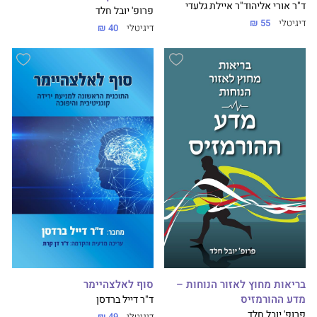
ד"ר אורי אליהו
ד"ר איילת גלעדי
פרופ' יובל חלד
דיגיטלי
55 ₪
דיגיטלי
40 ₪
בריאות מחוץ לאזור הנוחות –
סוף לאלצהיימר
מדע ההורמזיס
ד"ר דייל ברדסן
פרופ' יובל חלד