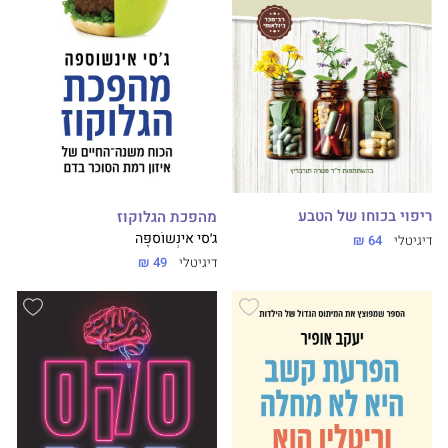
ריפוי בכוחו של הטבע
מהפכת הגלוקוז
ג׳סי אינְשוֹספֶּה
דיגיטלי
64 ₪
דיגיטלי
49 ₪