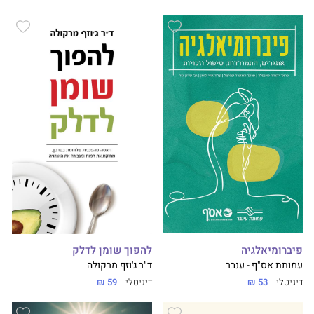
פיברומיאלגיה
להפוך שומן לדלק
עמותת אס"ף - ענבר
ד"ר ג'וזף מרקולה
דיגיטלי
53 ₪
דיגיטלי
59 ₪