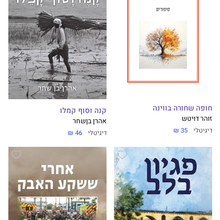
חופה שחורה בווינה
קנה וסוף קמלו
זוהר דויטש
אהרן בןשחר
דיגיטלי
35 ₪
דיגיטלי
46 ₪