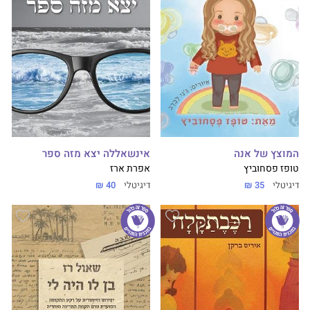
המוצץ של אנה
אינשאללה יצא מזה ספר
טופז פסחוביץ
אפרת ארז
דיגיטלי
35 ₪
דיגיטלי
40 ₪