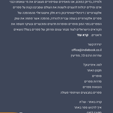
ולמידה, בדיוק כמוכם, אנו מאמינים שסיפורים מעצבים את מי שאנחנו כבני
אדם ומילים יכולות להעצים ולשנות את העולם שסביבנו.קצת על ספרים
אלקטרוניים / דיגיטלייםאינדיבוק היא חלק אינטגראלי מהמהפכה של
ספרים אלקטרוניים בשפה עברית להורדה, מהפכה אשר פתחה את שוק
הספרים בפני המון סופרים וסופרות חדשים ומוכשרים ובעיקר חשפה את
הקוראים הישראלים לעוד מבחר עצום ומרתק של ספרים בשלל נושאים
קרא עוד
וז'אנרים.
יצירת קשר
office@indiebook.co.il
שדרות הרכס 13, מודיעין
למה אינדיבוק?
תקנון האתר
סופרים
סדרות ספרים
הוצאות ספרים
ספרים במבצעים ושיתופי פעולה
קניה באתר - שו"ת
איך לרכוש ספר באתר
GIFT CARD