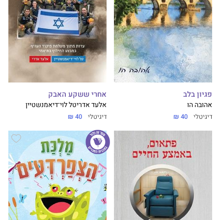
פגיון בלב
אחרי ששקע האבק
אהובה הו
אלעד אדרי
טל לוי־דיאמנשטיין
דיגיטלי
40 ₪
דיגיטלי
40 ₪