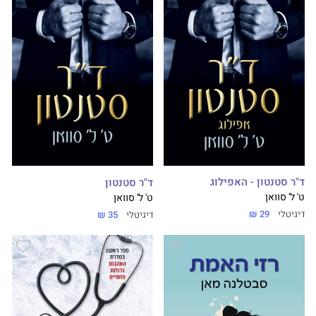
ד"ר סטנטון - האפילוג
ד"ר סטנטון
ט' ל' סוואן
ט' ל' סוואן
דיגיטלי
29 ₪
דיגיטלי
35 ₪