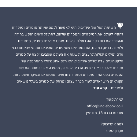
משימת העל של אינדיבוק היא לאפשר לכמה שיותר סופרים וסופרות
להפיץ לעולם את הסיפורים והמסרים שלהם, לתת לקוראים חופש בחירה
והעשיר את כוח הקריאה בעולם שלהם. אנחנו אוהבים ספרים, סיפורים
ולמידה, בדיוק כמוכם, אנו מאמינים שסיפורים מעצבים את מי שאנחנו כבני
אדם ומילים יכולות להעצים ולשנות את העולם שסביבנו.קצת על ספרים
אלקטרוניים / דיגיטלייםאינדיבוק היא חלק אינטגראלי מהמהפכה של
ספרים אלקטרוניים בשפה עברית להורדה, מהפכה אשר פתחה את שוק
הספרים בפני המון סופרים וסופרות חדשים ומוכשרים ובעיקר חשפה את
הקוראים הישראלים לעוד מבחר עצום ומרתק של ספרים בשלל נושאים
קרא עוד
וז'אנרים.
יצירת קשר
office@indiebook.co.il
שדרות הרכס 13, מודיעין
למה אינדיבוק?
תקנון האתר