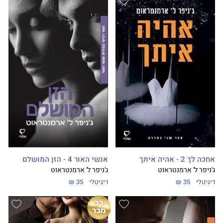
אחכה לך 2 - אהיה איתך
אנשי האור 4 - הזן המושלם
ג'ניפר ל' ארמנטראוט
ג'ניפר ל' ארמנטראוט
דיגיטלי
35 ₪
דיגיטלי
35 ₪