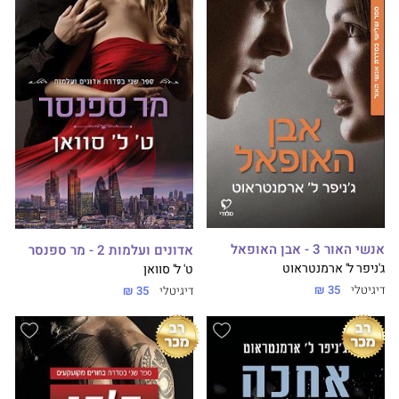
אנשי האור 3 - אבן האופאל
אדונים ועלמות 2 - מר ספנסר
ג'ניפר ל' ארמנטראוט
ט' ל' סוואן
דיגיטלי
35 ₪
דיגיטלי
35 ₪