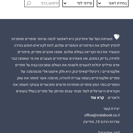
משימת העל של אינדיבוק היא לאפשר לכמה שיותר סופרים וסופרות
להפיץ לעולם את הסיפורים והמסרים שלהם, לתת לקוראים חופש בחירה
והעשיר את כוח הקריאה בעולם שלהם. אנחנו אוהבים ספרים, סיפורים
ולמידה, בדיוק כמוכם, אנו מאמינים שסיפורים מעצבים את מי שאנחנו כבני
אדם ומילים יכולות להעצים ולשנות את העולם שסביבנו.קצת על ספרים
אלקטרוניים / דיגיטלייםאינדיבוק היא חלק אינטגראלי מהמהפכה של
ספרים אלקטרוניים בשפה עברית להורדה, מהפכה אשר פתחה את שוק
הספרים בפני המון סופרים וסופרות חדשים ומוכשרים ובעיקר חשפה את
הקוראים הישראלים לעוד מבחר עצום ומרתק של ספרים בשלל נושאים
קרא עוד
וז'אנרים.
יצירת קשר
office@indiebook.co.il
שדרות הרכס 13, מודיעין
למה אינדיבוק?