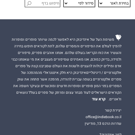
משימת העל של אינדיבוק היא לאפשר לכמה שיותר סופרים וסופרות
להפיץ לעולם את הסיפורים והמסרים שלהם, לתת לקוראים חופש בחירה
והעשיר את כוח הקריאה בעולם שלהם. אנחנו אוהבים ספרים, סיפורים
ולמידה, בדיוק כמוכם, אנו מאמינים שסיפורים מעצבים את מי שאנחנו כבני
אדם ומילים יכולות להעצים ולשנות את העולם שסביבנו.קצת על ספרים
אלקטרוניים / דיגיטלייםאינדיבוק היא חלק אינטגראלי מהמהפכה של
ספרים אלקטרוניים בשפה עברית להורדה, מהפכה אשר פתחה את שוק
הספרים בפני המון סופרים וסופרות חדשים ומוכשרים ובעיקר חשפה את
הקוראים הישראלים לעוד מבחר עצום ומרתק של ספרים בשלל נושאים
קרא עוד
וז'אנרים.
יצירת קשר
office@indiebook.co.il
שדרות הרכס 13, מודיעין
למה אינדיבוק?