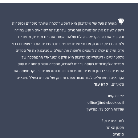
משימת העל של אינדיבוק היא לאפשר לכמה שיותר סופרים וסופרות
להפיץ לעולם את הסיפורים והמסרים שלהם, לתת לקוראים חופש בחירה
והעשיר את כוח הקריאה בעולם שלהם. אנחנו אוהבים ספרים, סיפורים
ולמידה, בדיוק כמוכם, אנו מאמינים שסיפורים מעצבים את מי שאנחנו כבני
אדם ומילים יכולות להעצים ולשנות את העולם שסביבנו.קצת על ספרים
אלקטרוניים / דיגיטלייםאינדיבוק היא חלק אינטגראלי מהמהפכה של
ספרים אלקטרוניים בשפה עברית להורדה, מהפכה אשר פתחה את שוק
הספרים בפני המון סופרים וסופרות חדשים ומוכשרים ובעיקר חשפה את
הקוראים הישראלים לעוד מבחר עצום ומרתק של ספרים בשלל נושאים
קרא עוד
וז'אנרים.
יצירת קשר
office@indiebook.co.il
שדרות הרכס 13, מודיעין
למה אינדיבוק?
תקנון האתר
סופרים