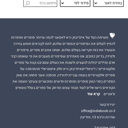
משימת העל של אינדיבוק היא לאפשר לכמה שיותר סופרים וסופרות
להפיץ לעולם את הסיפורים והמסרים שלהם, לתת לקוראים חופש בחירה
והעשיר את כוח הקריאה בעולם שלהם. אנחנו אוהבים ספרים, סיפורים
ולמידה, בדיוק כמוכם, אנו מאמינים שסיפורים מעצבים את מי שאנחנו כבני
אדם ומילים יכולות להעצים ולשנות את העולם שסביבנו.קצת על ספרים
אלקטרוניים / דיגיטלייםאינדיבוק היא חלק אינטגראלי מהמהפכה של
ספרים אלקטרוניים בשפה עברית להורדה, מהפכה אשר פתחה את שוק
הספרים בפני המון סופרים וסופרות חדשים ומוכשרים ובעיקר חשפה את
הקוראים הישראלים לעוד מבחר עצום ומרתק של ספרים בשלל נושאים
קרא עוד
וז'אנרים.
יצירת קשר
office@indiebook.co.il
שדרות הרכס 13, מודיעין
למה אינדיבוק?