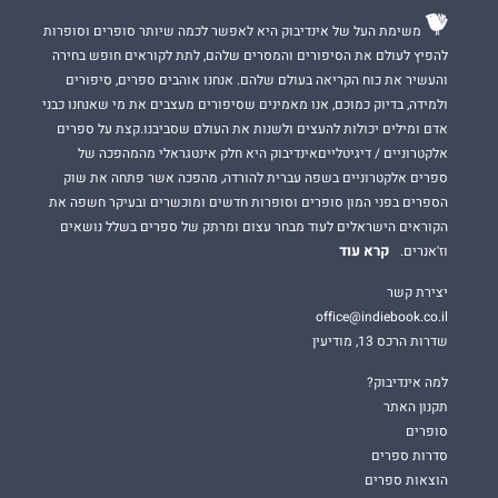
משימת העל של אינדיבוק היא לאפשר לכמה שיותר סופרים וסופרות
להפיץ לעולם את הסיפורים והמסרים שלהם, לתת לקוראים חופש בחירה
והעשיר את כוח הקריאה בעולם שלהם. אנחנו אוהבים ספרים, סיפורים
ולמידה, בדיוק כמוכם, אנו מאמינים שסיפורים מעצבים את מי שאנחנו כבני
אדם ומילים יכולות להעצים ולשנות את העולם שסביבנו.קצת על ספרים
אלקטרוניים / דיגיטלייםאינדיבוק היא חלק אינטגראלי מהמהפכה של
ספרים אלקטרוניים בשפה עברית להורדה, מהפכה אשר פתחה את שוק
הספרים בפני המון סופרים וסופרות חדשים ומוכשרים ובעיקר חשפה את
הקוראים הישראלים לעוד מבחר עצום ומרתק של ספרים בשלל נושאים
קרא עוד
וז'אנרים.
יצירת קשר
office@indiebook.co.il
שדרות הרכס 13, מודיעין
למה אינדיבוק?
תקנון האתר
סופרים
סדרות ספרים
הוצאות ספרים