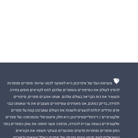
משימת העל של אינדיבוק היא לאפשר לכמה שיותר סופרים וסופרות
להפיץ לעולם את הסיפורים והמסרים שלהם, לתת לקוראים חופש בחירה
והעשיר את כוח הקריאה בעולם שלהם. אנחנו אוהבים ספרים, סיפורים
ולמידה, בדיוק כמוכם, אנו מאמינים שסיפורים מעצבים את מי שאנחנו כבני
אדם ומילים יכולות להעצים ולשנות את העולם שסביבנו.קצת על ספרים
אלקטרוניים / דיגיטלייםאינדיבוק היא חלק אינטגראלי מהמהפכה של ספרים
אלקטרוניים בשפה עברית להורדה, מהפכה אשר פתחה את שוק הספרים בפני
המון סופרים וסופרות חדשים ומוכשרים ובעיקר חשפה את הקוראים
הישראלים לעוד מבחר עצום ומרתק של ספרים בשלל נושאים וז'אנרים.