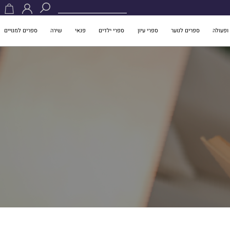
ופעולה
ספרים לנוער
ספרי עיון
ספרי ילדים
פנאי
שירה
ספרים למנויים