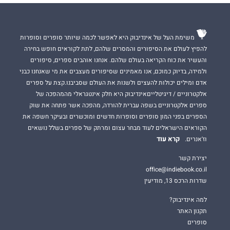
משימת העל של אינדיבוק היא לאפשר לכמה שיותר סופרים וסופרות
להפיץ לעולם את הסיפורים והמסרים שלהם, לתת לקוראים חופש בחירה
והעשיר את כוח הקריאה בעולם שלהם. אנחנו אוהבים ספרים, סיפורים
ולמידה, בדיוק כמוכם, אנו מאמינים שסיפורים מעצבים את מי שאנחנו כבני
אדם ומילים יכולות להעצים ולשנות את העולם שסביבנו.קצת על ספרים
אלקטרוניים / דיגיטלייםאינדיבוק היא חלק אינטגראלי מהמהפכה של
ספרים אלקטרוניים בשפה עברית להורדה, מהפכה אשר פתחה את שוק
הספרים בפני המון סופרים וסופרות חדשים ומוכשרים ובעיקר חשפה את
הקוראים הישראלים לעוד מבחר עצום ומרתק של ספרים בשלל נושאים
קרא עוד
וז'אנרים.
יצירת קשר
office@indiebook.co.il
שדרות הרכס 13, מודיעין
למה אינדיבוק?
תקנון האתר
סופרים