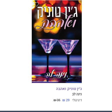
ג'ין טוניק ואהבה
נינה לב
דיגיטלי
29 ₪
35 ₪