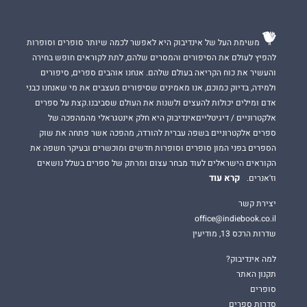
משימת העל של אינדיבוק היא לאפשר לכמה שיותר סופרים וסופרות
להפיץ לעולם את הסיפורים והמסרים שלהם, לתת לקוראים חופש בחירה
והעשיר את כוח הקריאה בעולם שלהם. אנחנו אוהבים ספרים, סיפורים
ולמידה, בדיוק כמוכם, אנו מאמינים שסיפורים מעצבים את מי שאנחנו כבני
אדם ומילים יכולות להעצים ולשנות את העולם שסביבנו.קצת על ספרים
אלקטרוניים / דיגיטלייםאינדיבוק היא חלק אינטגראלי מהמהפכה של
ספרים אלקטרוניים בשפה עברית להורדה, מהפכה אשר פתחה את שוק
הספרים בפני המון סופרים וסופרות חדשים ומוכשרים ובעיקר חשפה את
הקוראים הישראלים לעוד מבחר עצום ומרתק של ספרים בשלל נושאים
קרא עוד
וז'אנרים.
יצירת קשר
office@indiebook.co.il
שדרות הרכס 13, מודיעין
למה אינדיבוק?
תקנון האתר
סופרים
סדרות ספרים