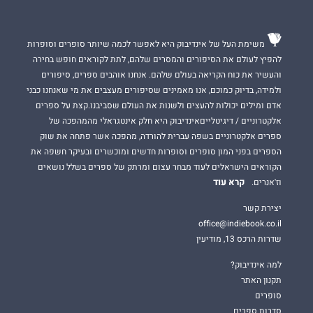
משימת העל של אינדיבוק היא לאפשר לכמה שיותר סופרים וסופרות
להפיץ לעולם את הסיפורים והמסרים שלהם, לתת לקוראים חופש בחירה
והעשיר את כוח הקריאה בעולם שלהם. אנחנו אוהבים ספרים, סיפורים
ולמידה, בדיוק כמוכם, אנו מאמינים שסיפורים מעצבים את מי שאנחנו כבני
אדם ומילים יכולות להעצים ולשנות את העולם שסביבנו.קצת על ספרים
אלקטרוניים / דיגיטלייםאינדיבוק היא חלק אינטגראלי מהמהפכה של
ספרים אלקטרוניים בשפה עברית להורדה, מהפכה אשר פתחה את שוק
הספרים בפני המון סופרים וסופרות חדשים ומוכשרים ובעיקר חשפה את
הקוראים הישראלים לעוד מבחר עצום ומרתק של ספרים בשלל נושאים
קרא עוד
וז'אנרים.
יצירת קשר
office@indiebook.co.il
שדרות הרכס 13, מודיעין
למה אינדיבוק?
תקנון האתר
סופרים
סדרות ספרים