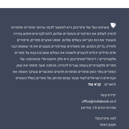
משימת העל של אינדיבוק היא לאפשר לכמה שיותר סופרים וסופרות
להפיץ לעולם את הסיפורים והמסרים שלהם, לתת לקוראים חופש בחירה
והעשיר את כוח הקריאה בעולם שלהם. אנחנו אוהבים ספרים, סיפורים
ולמידה, בדיוק כמוכם, אנו מאמינים שסיפורים מעצבים את מי שאנחנו כבני
אדם ומילים יכולות להעצים ולשנות את העולם שסביבנו.קצת על ספרים
אלקטרוניים / דיגיטלייםאינדיבוק היא חלק אינטגראלי מהמהפכה של
ספרים אלקטרוניים בשפה עברית להורדה, מהפכה אשר פתחה את שוק
הספרים בפני המון סופרים וסופרות חדשים ומוכשרים ובעיקר חשפה את
הקוראים הישראלים לעוד מבחר עצום ומרתק של ספרים בשלל נושאים
קרא עוד
וז'אנרים.
יצירת קשר
office@indiebook.co.il
שדרות הרכס 13, מודיעין
למה אינדיבוק?
תקנון האתר