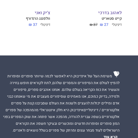
לאהוב בדרכי
צ'יק ואני
קייט סטאריט
וולפגנג הרנדורף
דיגיטלי
27 ₪
37 ₪
דיגיטלי
37 ₪
משימת העל של אינדיבוק היא לאפשר לכמה שיותר סופרים וסופרות
להפיץ לעולם את הסיפורים והמסרים שלהם, לתת לקוראים חופש בחירה
והעשיר את כוח הקריאה בעולם שלהם. אנחנו אוהבים ספרים, סיפורים
ולמידה, בדיוק כמוכם, אנו מאמינים שסיפורים מעצבים את מי שאנחנו כבני
אדם ומילים יכולות להעצים ולשנות את העולם שסביבנו.קצת על ספרים
אלקטרוניים / דיגיטלייםאינדיבוק היא חלק אינטגראלי מהמהפכה של ספרים
אלקטרוניים בשפה עברית להורדה, מהפכה אשר פתחה את שוק הספרים בפני
המון סופרים וסופרות חדשים ומוכשרים ובעיקר חשפה את הקוראים
הישראלים לעוד מבחר עצום ומרתק של ספרים בשלל נושאים וז'אנרים.
קרא עוד