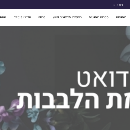
צור קשר
אמנויות
ספרות רומנטית
רוחניות, מדיטציה ורוגע
פרוזה
מד"ב ופנטזיה
מתח 