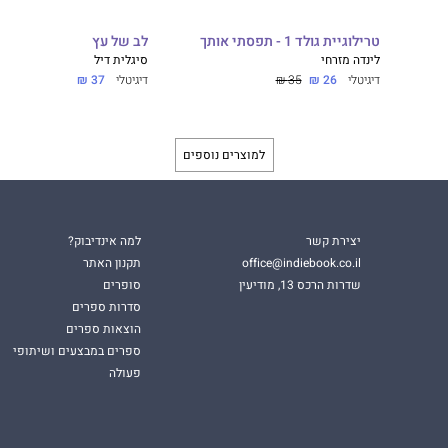
טרילוגיית גולד 1 - תפסתי אותך
לב של עץ
לינדה מזרחי
סיגלית דיל
דיגיטלי
26 ₪
35 ₪
דיגיטלי
37 ₪
למוצרים נוספים
יצירת קשר
למה אינדיבוק?
office@indiebook.co.il
תקנון האתר
שדרות הרכס 13, מודיעין
סופרים
סדרות ספרים
הוצאות ספרים
ספרים במבצעים ושיתופי
פעולה