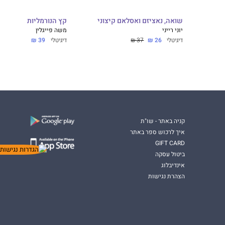
שואה, נאציזם ואסלאם קיצוני
קץ הנורמליות
יוני רייני
משה פייגלין
דיגיטלי
26 ₪
37 ₪
דיגיטלי
39 ₪
קניה באתר - שו"ת
איך לרכוש ספר באתר
GIFT CARD
ביטול עסקה
אינדיבלוג
הצהרת נגישות