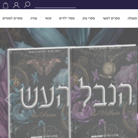
ופעולה
ספרים לנוער
ספרי עיון
ספרי ילדים
פנאי
שירה
ספרים למנויים