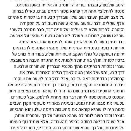
היטב שלבשה, ובצמד שדיה הדחוסים זה אל זה באופן מתריס.
מנסה להתלוצץ אתה תוך שהוא מפזר רמזים עבים, כאילו בצחוק,
על מצב חשבון העובר ושב שלו, שבדרך קבע היו בו לפחות מאתיים
אלף שקלים, דבר שחשב שהוא עושה רושם רב על הפקידה
הזוטרה. למרות שלא ידע עליה ועל חייה דבר, סבר מסיבה כלשהי
שהיא נשואה, למרות שמעולם לא ראה טבעת נישואין על אצבעה.
כבר מזמן חשב להעז ולהזמין אותה להיפגש אתו. היא הייתה
אורחת קבועה בפנטזיות המיניות שלו, מעמיד אותה מולו בדמיונו
זקופה ושותקת על נעלי העקב השחורות שלה, בעוד הוא כורע על
ברכיו לפניה, חולץ באיטיות חולמנית את החגורה העבה המשובצת
שברי זכוכיות מבהיקים מתוך מכנסי הגברדין השחורים שלבשה
דרך קבע, ומפשיל אותן מטה לאורך רגליה הארוכות שרק את
קרסוליהן הדקיקות ראה עד כה, אבל יכול היה לשער את שוקיה
וירכיה המחוטבים והקשים כאבן, ואחר כך מסיר במשיכה זריזה את
תחתוני החוטיני האדומים שנדמה היה לו שראה פעם מציצים מתוך
המכנס כשהתכופפה לקחת דבר מה מתחת לדלפק. אבל כשהרים
עכשיו את מבטו ועיניו נפגשו בעיניה מאחורי משקפי הקרן העבים,
נדמה היה לו שהיא קוראת את מחשבות הזימה שלו, והוא התבייש
בעצמו וכבר חשב לומר לה שהוא מצטער על כך שהטריח אותה,
אבל יש לו קריאה דחופה בביפר מהעבודה. אלא שמיד נזף בעצמו
על פחדנותו, על כך שהוא שוב נרתע ברגע המכריע, כמו בכל פעם