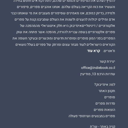
להפיץ לעולם את הסיפורים והמסרים שלהם, לתת לקוראים חופש בחירה
והעשיר את כוח הקריאה בעולם שלהם. אנחנו אוהבים ספרים, סיפורים
ולמידה, בדיוק כמוכם, אנו מאמינים שסיפורים מעצבים את מי שאנחנו כבני
אדם ומילים יכולות להעצים ולשנות את העולם שסביבנו.קצת על ספרים
אלקטרוניים / דיגיטלייםאינדיבוק היא חלק אינטגראלי מהמהפכה של
ספרים אלקטרוניים בשפה עברית להורדה, מהפכה אשר פתחה את שוק
הספרים בפני המון סופרים וסופרות חדשים ומוכשרים ובעיקר חשפה את
הקוראים הישראלים לעוד מבחר עצום ומרתק של ספרים בשלל נושאים
קרא עוד
וז'אנרים.
יצירת קשר
office@indiebook.co.il
שדרות הרכס 13, מודיעין
למה אינדיבוק?
תקנון האתר
סופרים
סדרות ספרים
הוצאות ספרים
ספרים במבצעים ושיתופי פעולה
קניה באתר - שו"ת