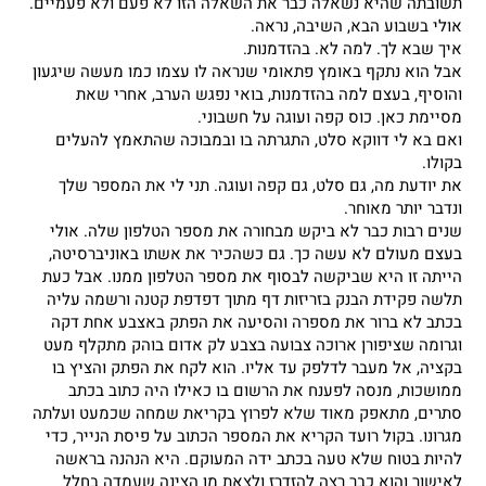
תשובתה שהיא נשאלה כבר את השאלה הזו לא פעם ולא פעמיים.
אולי בשבוע הבא, השיבה, נראה.
איך שבא לך. למה לא. בהזדמנות.
אבל הוא נתקף באומץ פתאומי שנראה לו עצמו כמו מעשה שיגעון
והוסיף, בעצם למה בהזדמנות, בואי נפגש הערב, אחרי שאת
מסיימת כאן. כוס קפה ועוגה על חשבוני.
ואם בא לי דווקא סלט, התגרתה בו ובמבוכה שהתאמץ להעלים
בקולו.
את יודעת מה, גם סלט, גם קפה ועוגה. תני לי את המספר שלך
ונדבר יותר מאוחר.
שנים רבות כבר לא ביקש מבחורה את מספר הטלפון שלה. אולי
בעצם מעולם לא עשה כך. גם כשהכיר את אשתו באוניברסיטה,
הייתה זו היא שביקשה לבסוף את מספר הטלפון ממנו. אבל כעת
תלשה פקידת הבנק בזריזות דף מתוך דפדפת קטנה ורשמה עליה
בכתב לא ברור את מספרה והסיעה את הפתק באצבע אחת דקה
וגרומה שציפורן ארוכה צבועה בצבע לק אדום בוהק מתקלף מעט
בקציה, אל מעבר לדלפק עד אליו. הוא לקח את הפתק והציץ בו
ממושכות, מנסה לפענח את הרשום בו כאילו היה כתוב בכתב
סתרים, מתאפק מאוד שלא לפרוץ בקריאת שמחה שכמעט ועלתה
מגרונו. בקול רועד הקריא את המספר הכתוב על פיסת הנייר, כדי
להיות בטוח שלא טעה בכתב ידה המעוקם. היא הנהנה בראשה
לאישור והוא כבר רצה להזדרז ולצאת מן הצינה שעמדה בחלל