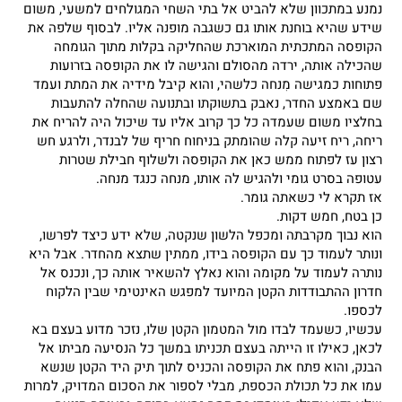
נמנע במתכוון שלא להביט אל בתי השחי המגולחים למשעי, משום
שידע שהיא בוחנת אותו גם כשגבה מופנה אליו. לבסוף שלפה את
הקופסה המתכתית המוארכת שהחליקה בקלות מתוך הגומחה
שהכילה אותה, ירדה מהסולם והגישה לו את הקופסה בזרועות
פתוחות כמגישה מִנחה כלשהי, והוא קיבל מידיה את המתת ועמד
שם באמצע החדר, נאבק בתשוקתו ובתנועה שהחלה להתעבות
בחלציו משום שעמדה כל כך קרוב אליו עד שיכול היה להריח את
ריחה, ריח זיעה קלה שהומתק בניחוח חריף של לבנדר, ולרגע חש
רצון עז לפתוח ממש כאן את הקופסה ולשלוף חבילת שטרות
עטופה בסרט גומי ולהגיש לה אותו, מנחה כנגד מנחה.
אז תקרא לי כשאתה גומר.
כן בטח, חמש דקות.
הוא נבוך מקרבתה ומכפל הלשון שנקטה, שלא ידע כיצד לפרשו,
ונותר לעמוד כך עם הקופסה בידו, ממתין שתצא מהחדר. אבל היא
נותרה לעמוד על מקומה והוא נאלץ להשאיר אותה כך, ונכנס אל
חדרון ההתבודדות הקטן המיועד למפגש האינטימי שבין הלקוח
לכספו.
עכשיו, כשעמד לבדו מול המטמון הקטן שלו, נזכר מדוע בעצם בא
לכאן, כאילו זו הייתה בעצם תכניתו במשך כל הנסיעה מביתו אל
הבנק, והוא פתח את הקופסה והכניס לתוך תיק היד הקטן שנשא
עמו את כל תכולת הכספת, מבלי לספור את הסכום המדויק, למרות