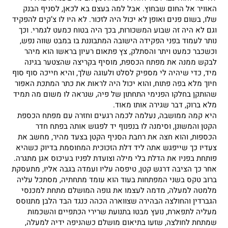
האוויר אל החום שבחוץ. אבל למה בעצם בא לכאן, לסניף הבנק
שלו, בשום פנים ואופן לא יכול היה לזכור. לא היו לו צ’קים להפקיד
וגם לא היה זה שבוע המשכורות, בכך היה בטוח כמעט לגמרי. וכך
נותר לעמוד בפני הפקידה הישובה המתבוננת בו במבט שווה נפש,
וכשכבר כמעט ויתר והסתלק, צץ פתאום רעיון בראשו הוא מיהר
לבקש ממנה את מפתח הכספת, מוסיף בקריצה שהצטער בגינה
מיד, כדי שיהיה לי מספיק לסלט ולעוגה שלך, והיא חייכה סוף סוף
חיוך מלא בפה פתוח, והוא יכול היה לראות את כתר המתכת האפור
שהותקן בחלקו הפנימי התחתון של פיה, שנראה לו משום מה תמיד
מלא ברוק, דבר שגירה אותו מאוד.
היא קמה ממושבה, נעלמה לכמה רגעים וחזרה עם מפתח הכספת
הקטן והמשונן, וסימנה לו בנפנוף יד לפגוש אותה בפתח חדר
הכספות, והוא חצה את רחבת הסניף הקטן בצעד מהיר, מחשב את
צעדיו כך שייפגש אתה ליד דלת הזכוכית המחוסמת בדיוק כשהיא
פותחת בפניו את הדלת בלי מילה וצועדת לפניו בעיכוס אגן מתגרה.
אחר כך הציבה דרגש קטן, טיפסה עליו ועמדה בגבה אליו, מתעסקת
ברוב טקס בשני המפתחות בעוד הוא עומד מתחתיה, מסתכל עליה
מלמטה למעלה, מדמה לעצמו את גופה המושלם מתחת למכנסי
הגברדין והחולצה הבהירה שצווארה הכהה כנגד הבד הלבן מתנוסס
מעליה לתפארת, נועץ מבטו בתנועת שרירי הכתפיים והשכמות
שמתחת לחולצה, שזעו בתיאום מושלם כשהניפה ידיה למעלה,