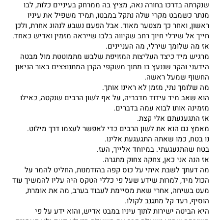
שנקרתה בדרכו בחורה נאה, מציץ בה ממרחק בעיניים כלות, לבו
מנתר כשמבט מקרי שלה נתקל במבטו, תמיד משפיל את עיניו
ראשון, ואחר כך מצטער מאוד. אבל הפעם נשבע לנהוג אחרת, ולכן
חייך אל שירלי חיוך רחב שקיווה בלבו שייראה מזמין ואדיש כאחד.
אז מה שלומך שירלי, מה העניינים.
מרגיש מיד כיצד העליצות המזויפת שלבש מתמוטטת מול מבטה
הידעני והקר שננעץ בו מתוך משקפי הקרן המתנוצצים באור הניאון
החשוף שמעל ראשה.
מה שלומך נתי, מזמן לא ראינו אותך.
הוא שאב מיד עידוד מדבריה, על אף לשון הרבים שנקטה, כאילו
מזמינה אותו לבוא עמה בדברים.
אז התגעגעתם אלי קצת.
מאמץ גם הוא את לשון הרבים כדי לאפשר לעצמו דרך מילוט.
נו בטח, כמו שאתה התגעגעת אלינו.
בטח שהתגעגעתי. במיוחד אלייך, העז.
אז הנה אני כאן, צחקה צחוק מתגרה.
מה דעתך לשבת איתי על כוס קפה בהזדמנות, החליט להמר על
הכול מיד, למרות שידע שעל פי כללי הטקס היה עליו להמשיך עוד
מעט בשיחה, אחרי שאת מסיימת לעבוד בערב, מה את אומרת,
הוסיף, רעד קל מתגנב לקולו.
היא הביטה ישירות לתוך עיניו במבט אדיש, והוא ידע על פי