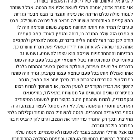
להגיע אל האשנב של שירלי, שהיה האמצעי בשורה.
אני סוגרת אדוני, אמרה מבלי לשאת אליו את מבטה. אבל כשנותר
לעמוד מולה נכלם הרימה את עיניה ונעצה בו מבט מבעד זגוגיות
המשקפיים האופנתיות ששיוו לה מראה של פרוצה משכילה, מבט
שגרם לו תמיד את אותה תחושת מצוקה, משום שנדמה היה לו
שהמבט הזה שלה מתגרה בו, דוחה ומזמין כאחד. כמה פעמים
קודם לכן כבר העז לפנות אליה בדברים, מנסה להצחיק ולהקסים
אותה כפי שראה לא אחת את ידידו שאולי ואת חבריו עושים כך.
הבדיחות וההתחכמויות שניסה הוא עצמו להשמיע נשמעו גם
באוזניו שלו גסות ונלוזות כשל אשמאי זקן, בכל פעם שהיה פונה
בדברים אל נשים צעירות, שחלקת צווארן הצעיר והמתוח בלבלו
אותו ואמללו אותו בכל פעם שמצא עצמו בקרבתן, ומיד היה פותח
במבול של הסברים והבהרות שרק סיבך יותר את המצב, מנסה
להפוך את דבריו הקודמים למעין הלצה, או משתפך למרות רצונו
בסיפורים שונים ומשונים על מסעותיו בתאילנד, בווייטנאם
ובקמבודיה, למרות שהבחין היטב בקוצר רוחן למשמע הסיפורים
הארוכים וחסרי הפואנטה שלו, לא היה מסוגל לעצור בעצמו, והיה
נסחף בתיאורים והסברים, מנסה להשחיל בהם הומור וקלילות בלתי
מחייבת, ובכך רק החמיר עוד יותר את המצב, וגרם להן להביט זו בזו
במבוכה הולכת וגוברת.
גם אצל שירלי התעכב בעבר לא פעם ולא פעמיים, מנסה שלא
להסתכל במישרין במחשוף העמוק שבמפתח החולצה המכופתרת