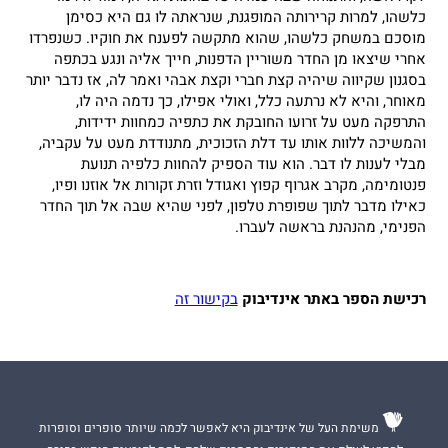
כלשהו, למרות קרירותה המופגנת, שנראתה לו גם היא כסימן
מוסכם במשחק כלשהו, שהוא מתקשה לפענח את חוקיו. כשנפרדו
אחרי שיצאו מן החדר משוריין הדפנות, חייך אליה ונגע בכתפה
בסגנון שקיווה שיהיה קצת חברי וקצת אבהי ואמר לה, אז נדבר יותר
מאוחר, והיא לא נרתעה כלל, ואולי אפילו, כך נדמה היה לו,
התרפקה מעט על זרועו החובקת את כתפיה כמחוות ידידות,
והמשיכה ללוות אותו עד דלת הזכוכית, מתנודדת מעט על עקביה,
מבלי לענות לו דבר. הוא עוד הספיק להחוות כלפיה תנועת
פנטומימה, מקרב אגרוף קפוץ ואגודל וזרת זקורות אל אוזנו ופיו,
כאילו מדבר לתוך שפופרת טלפון, לפני שהיא שבה אל תוך החדר
הפנימי, מהנהנת בראשה לעברו.
רכישת הספר באתר אינדיבוק
בקישור זה
משימת העל של אינדיבוק היא לאפשר לכמה שיותר סופרים וסופרות