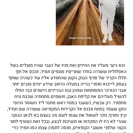
הוא ניער מעליו את החיזיון ואת פניו של הגבר שהיו מוצלים בשל
האפלולית ששררה בחדר שתריסיו מוגפים תמיד, ונכנס אל תוך
חללו הקריר של סניף הבנק הקטן שהתוודע אליו עוד כשהיה שותף
בעסק לייבוא חומרי בנייה במעלה הרחוב שידע ימים טובים יותר.
אבני הכורכר המסותתות שמהן נבנו הבניינים הישנים כבר החלו
להשיל מעליהם את קליפת האבן, חושפים מתחתיה שכבת טיח
מתפורר. רק עכשיו, כשעבר במנוד ראש סתמי ליד השומר הרוסי
הזקן שעמד בפתח ונכנס אל הקרירות המקפיאה ששררה שם תמיד,
קיץ וחורף, נזכר לשאול את עצמו לשם מה בעצם בא לכאן הבוקר.
שהרי לא היו לו הפקדות או משיכות לבצע, ובכל זאת הצטרף לתור
הקצר שלפני אשנבי הקופאים, מנסה לתמרן עצמו כמו תמיד כדי