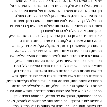
שלא ידע אפילו באומדן גס כמה נמצא בתוכה, ובאותה תנועה
ממש, כאילו גם זה חלק מתוכנית מפורטת שתכנן מראש, גרף אל
תוך התיק גם את תכשיטי הזהב המעטים של אשתו ואת טבעות
הנישואים שלה ושלו, שהטמינו כאן לפני כמה שנים, כשאלה
התחילו ללחוץ ולהכאיב לאצבעות שתפחו מעט במשך עשרים
ושתים שנות נישואין. הם התכוונו לשלוח אותן לצורף כדי שירחיב
אותן מעט, אבל מעולם לא טרחו לעשות כך.
לאחר שסיים יצא מן החדרון הצר ולחץ על כפתור הזמזם שהזעיק
אותה בחזרה אליו. היא לקחה מידיו את הקופסה השחורה
המוארכת, מופתעת, כך דימה, ממשקלה הקל. אבל פניה, שהוא
התעמק בהם בפעם הראשונה, שם לב עכשיו למה שלא ראה
מאחורי זכוכית הדלפק, לעור לחייה המחוספס שהיא מילאה את
גבשושיותיו בשכבת איפור עבה, והכתם העמום בשורש אפה,
שנראה לו כמו שארית של שטף דם שטרם החלים כליל, נותרו
קפואות וחסרות הבעה כמבטם האטום והאדיש של פקידי בנק
הסופרים מדי יום מאות ואלפי שקלים מבלי להניד עפעף. היא
הסתובבה ופנתה ממנו, וטיפסה שוב בשלבי הסולם בקלילות חיננית,
למרות נעלי העקב הגבוהות שנעלה, נמנעת מלהצליב את מבטה
במבטו, אבל הוא יכול היה לחוש בזווית צדודיתה, שהיא חשה היטב
במבטו המשתוקק, החורך את צד עורפה, וכי משהו בעצם אופן
עמידתה לפניו, והדרך שבה הניפה שוב את זרועותיה למעלה, מעבר
לקו ראשה, והתנוחה שבה עמדה על בהונות רגליה, רמזו לו רמז