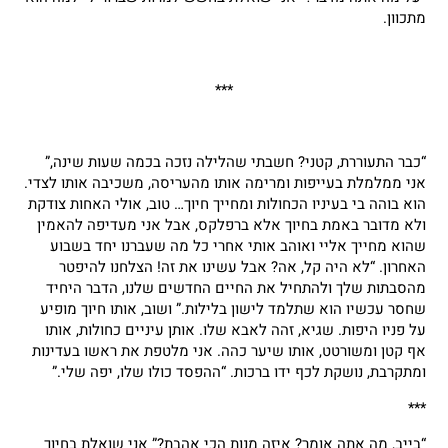
מתכוון.
***
“כבר התעוררת, קטני? חשבתי שהלילה נזכה בכמה שעות שינה,”
אני ממלמלת בעייפות ומרימה אותו מהעריסה, משכיבה אותו לצדי.
הוא בוהה בי בעיניו הכחולות ומחייך חיוך… טוב, אולי האחות צודקת
ולא מדובר באמת בחיוך אלא ברפלקס, אבל אני מעדיפה להאמין
שהוא מחייך אליי ואוהב אותי אחרי כל מה שעברנו יחד בשבוע
האחרון. “לא היה קל, אה? אבל עשינו את זה! הצלחנו להיפטר
מהסבתות שלך ולהתחיל את החיים החדשים שלנו, הדבר היחיד
שחסר עכשיו הוא שתלמד לישון בלילות.” ושוב, אותו חיוך מופיע
על פניו היפות. שגיא, זהה לאבא שלו. אותן עיניים כחולות, אותו
אף קטן ומשורטט, אותו שיער כהה. אני מלטפת את ראשו בעדינות
ומתקרבת, נושקת לכף ידו ברכות. “ההפסד כולו שלו, יפה שלי.”
***
“בייב, מה אתה אומר? איזה מנות הכי אהבת?” אני שואלת בחיוך