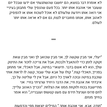
לא אומרת דבר בנושא, הם יחשבו שהשתגעתי אם ידעו שבכל יום
שעובר אני אוהבת אותו יותר. בכל פעם שהנסיך שלי מתבונן בעיניי
אני רואה אותו ויודעת שלעולם לא אוכל לשכוח אותו או להפסיק
לאהוב אותו, אנחנו מחוברים לנצח, גם אם לא אראה אותו יותר
לעולם.
***
“יעלי, אני מבין שקשה לך, אני מבין שכואב לך ואני מבין שאת
זקוקה לזמן כדי להתאבל ולבכות, אבל את צריכה לזכור את התינוק
שלך, הוא לא אשם בדבר. תישארי במיטה, אבל תאכלי, אני מתחנן
בפנייך, תאכלי קצת.” קולו של אבא שלי שבור, קשה לו לראות אותי
שוכבת במיטה ובוכה לאורך כל היום, אבל אין לי שליטה על כך,
איבדתי את אהבת חיי, את הדבר היחיד שרציתי בחיי. אני
מתיישבת בכוח ולוקחת ממנו את הצלחת. “הכריך האהוב עלייך;
לחם פרוס ושניצל תירס עם מעט קטשופ ועגבנייה,” הוא אומר
בחיוך מנחם.
“תודה, אבא. אני אוהבת אותך.” המילים יוצאות מפי והדמעות