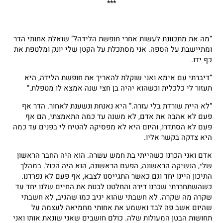
***
“מה את מתכוונת לעשות אחרי חופשת הלידה?” שואלת אחותי הדר
ומתיישבת על הספה. אני מסתכלת על הקטן שלי יונק ומלטפת את
כף ידו.
“דיברתי עם אימא ואני שוקלת להאריך את חופשת הלידה, היא
תעזור לי כלכלית וכשהוא יהיה בן חצי שנה אמצא לו מטפלת.”
“לא היית שורדת בלי עזרה.” היא נאנחת ונשענת לאחור. הדר אף
פעם לא אהבה את אדם, לא משנה עד כמה התאמצתי, הם אף
פעם לא הסתדרו, והיום היא לא מפסיקה להטיח לי בפנים עד כמה
היא צדקה בקשר אליו.
אדם ואני הכרנו כשהייתי בת חמש עשרה. הוא היה החבר הראשון
שלי, הנשיקה הראשונה, הפעם הראשונה, הוא היה הכול. במהלך
התיכון היינו יחד וגם כאשר התגייסנו לצבא, אף פעם לא נפרדנו.
כשהשתחררתי שכרנו דירה והחלטנו לבנות את החיים שלנו יחד עד
שקרה מה שקרה. לא חשבתי שהוא יגיב כמו שהגיב, לא חשבתי
שהיום אשב פה לבד ואשמע את אחותי מחמיאה לעצמה על
תחושות הבטן המעולות שלה. כולם חושבים שאני שונאת אותו ואני