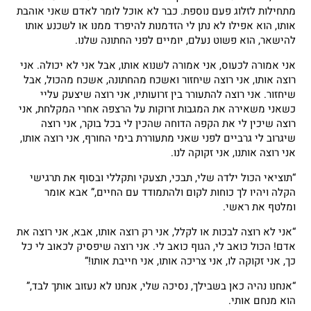
מתחילות לזלוג פעם נוספת. כבר לא אוכל לומר לאדם שאני אוהבת
אותו, הוא אפילו לא נתן לי הזדמנות להיפרד ממנו או לשכנע אותו
להישאר, הוא פשוט נעלם, יומיים לפני החתונה שלנו.
אני אמורה לכעוס, אני אמורה לשנוא אותו, אבל אני לא יכולה. אני
רוצה אותו, אני רוצה שיחזור ואשכח מהחתונה, אשכח מהכול, אבל
שיחזור. אני רוצה להתעורר בין זרועותיו, אני רוצה שיצעק עליי
כשאני משאירה את המגבות זרוקות על הרצפה אחרי המקלחת, אני
רוצה שיכין לי את הקפה הדוחה שהכין לי בכל בוקר, אני רוצה
שיגרוב לי גרביים לפני שאני מתעוררת בימי החורף, אני רוצה אותו,
אני רוצה אותנו, אני זקוקה לנו.
“תוציאי הכול ילדה שלי, תבכי, תצעקי ותקללי ובסוף את תרגישי
הקלה ויהיו לך כוחות לקום ולהתמודד עם החיים,” אבא אומר
ומלטף את ראשי.
“אני לא רוצה לבכות או לקלל, אני רק רוצה אותו, אבא, אני רוצה את
אדם! הכול כואב לי, הגוף כואב לי. אני רוצה שיפסיק לכאוב לי כל
כך, אני זקוקה לו, אני צריכה אותו, אני חייבת אותו!”
“אנחנו נהיה כאן בשבילך, נסיכה שלי, אנחנו לא נעזוב אותך לבד,”
הוא מנחם אותי.