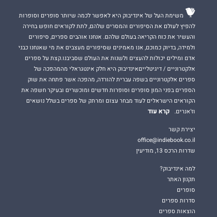
משימת העל של אינדיבוק היא לאפשר לכמה שיותר סופרים וסופרות
להפיץ לעולם את הסיפורים והמסרים שלהם, לתת לקוראים חופש בחירה
והעשיר את כוח הקריאה בעולם שלהם. אנחנו אוהבים ספרים, סיפורים
ולמידה, בדיוק כמוכם, אנו מאמינים שסיפורים מעצבים את מי שאנחנו כבני
אדם ומילים יכולות להעצים ולשנות את העולם שסביבנו.קצת על ספרים
אלקטרוניים / דיגיטלייםאינדיבוק היא חלק אינטגראלי מהמהפכה של
ספרים אלקטרוניים בשפה עברית להורדה, מהפכה אשר פתחה את שוק
הספרים בפני המון סופרים וסופרות חדשים ומוכשרים ובעיקר חשפה את
הקוראים הישראלים לעוד מבחר עצום ומרתק של ספרים בשלל נושאים
קרא עוד
וז'אנרים.
יצירת קשר
office@indiebook.co.il
שדרות הרכס 13, מודיעין
למה אינדיבוק?
תקנון האתר
סופרים
סדרות ספרים
הוצאות ספרים