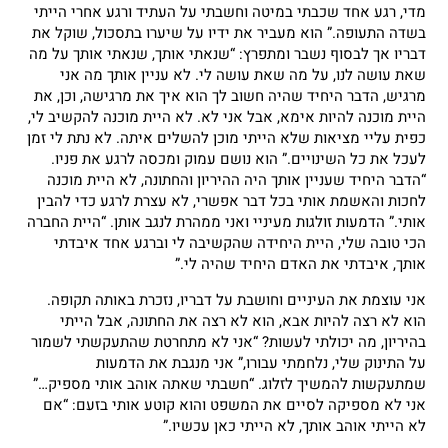
מדי, רגע אחד שכבתי במיטה וחשבתי על העתיד ורגע אחרי הייתי
בשדה התעופה.” הוא מעביר את ידיו על שיערו בתסכול, שוקל את
דבריו אך לבסוף נשבר ומתפרץ: “שנאתי אותך, שנאתי אותך על מה
שאת עושה לנו, על מה שאת עושה לי. לא עניין אותך מה אני
מרגיש, הדבר היחיד שהיה חשוב לך הוא איך את מרגישה, וכן, את
היית מוכנה להיות אימא, אבל אני לא. לא היית מוכנה להקשיב לי,
כפית עליי מציאות שלא הייתי מוכן להשלים איתה. לא נתת לי זמן
לעכל את כל השינויים.” הוא נושם עמוק ומכסה לרגע את פניו.
“הדבר היחיד שעניין אותך היה ההיריון והחתונה, לא היית מוכנה
לחכות והאשמת אותי בכל דבר אפשרי, לא עצרת לרגע כדי להבין
אותי.” הדמעות זולגות מעיניי ואני ממהרת לנגב אותן. “היית החברה
הכי טובה שלי, היית היחידה שהקשיבה לי וברגע אחד איבדתי
אותך, איבדתי את האדם היחיד שהיה לי.”
אני עוצמת את העיניים וחושבת על דבריו, נזכרת באותה תקופה.
הוא לא רצה להיות אבא, הוא לא רצה את החתונה, אבל הייתי
בהיריון, מה יכולתי לעשות? “אני לא מתחרטת שהתעקשתי לשמור
על התינוק שלי, נלחמתי עבורו,” אני מנגבת את הדמעות
שמתעקשות להמשיך לזלוג. “חשבתי שאתה אוהב אותי מספיק…”
אני לא מספיקה לסיים את המשפט והוא קוטע אותי בזעם: “אם
לא הייתי אוהב אותך, לא הייתי כאן עכשיו.”