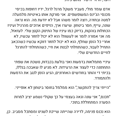
אדם עומד מולי, מעביר משקל מרגל לרגל, ידיו דחופות בכיסי
מכנסי הג’ינס המשופשפים. אני סורקת אותו באיטיות מלמעלה
למטה ובחזרה, רוצה לומר משהו אבל לא יודעת מה. הוא נראה
שונה, עייף, חסר ביטחון. שיערו ארך, הזיפים ארוכים מהרגיל ועיניו
הכחולות בוהקות, בדיוק כמו עיניו של התינוק הקטן שלי. לעזאזל,
מה אני אמורה לומר או לעשות? הוא לא יכול לחזור עכשיו, לא
אחרי כל הזמן שחלף, הוא לא יכול לחזור דווקא עכשיו כשהכאב
התחיל לעבור, כשהתחלתי לבנות את חיי, כשהתחלתי להתרגל
לחיים החדשים שלי.
עיניי מתמלאות בדמעות ואני בולעת בכבדות, נושכת את שפתי
התחתונה כדי לעצור את הרעידות. לא מגיע לו שאבכה בגללו,
בכיתי די והותר בחודשים האחרונים, הגיע הזמן לנגב את הדמעות
ולהתמודד.
“הייתי צריך להתקשר,” הוא ממלמל בחוסר ביטחון לא אופייני.
“תכנס,” אני עונה וגאה בעצמי על כך שקולי נשמע יציב למרות
הסערה המתחוללת בתוכי.
הוא נכנס פנימה, לדירה שהייתה שייכת לשנינו ומסתכל מסביב. כן,