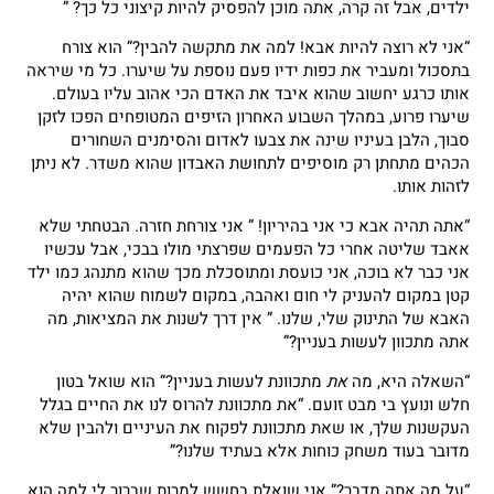
ילדים, אבל זה קרה, אתה מוכן להפסיק להיות קיצוני כל כך? ”
“אני לא רוצה להיות אבא! למה את מתקשה להבין?” הוא צורח
בתסכול ומעביר את כפות ידיו פעם נוספת על שיערו. כל מי שיראה
אותו כרגע יחשוב שהוא איבד את האדם הכי אהוב עליו בעולם.
שיערו פרוע, במהלך השבוע האחרון הזיפים המטופחים הפכו לזקן
סבוך, הלבן בעיניו שינה את צבעו לאדום והסימנים השחורים
הכהים מתחתן רק מוסיפים לתחושת האבדון שהוא משדר. לא ניתן
לזהות אותו.
“אתה תהיה אבא כי אני בהיריון! ” אני צורחת חזרה. הבטחתי שלא
אאבד שליטה אחרי כל הפעמים שפרצתי מולו בבכי, אבל עכשיו
אני כבר לא בוכה, אני כועסת ומתוסכלת מכך שהוא מתנהג כמו ילד
קטן במקום להעניק לי חום ואהבה, במקום לשמוח שהוא יהיה
האבא של התינוק שלי, שלנו. ” אין דרך לשנות את המציאות, מה
אתה מתכוון לעשות בעניין?”
“השאלה היא, מה
את
מתכוונת לעשות בעניין?” הוא שואל בטון
חלש ונועץ בי מבט זועם. “את מתכוונת להרוס לנו את החיים בגלל
העקשנות שלך, או שאת מתכוונת לפקוח את העיניים ולהבין שלא
מדובר בעוד משחק כוחות אלא בעתיד שלנו?”
“על מה אתה מדבר?” אני שואלת בחשש למרות שברור לי למה הוא