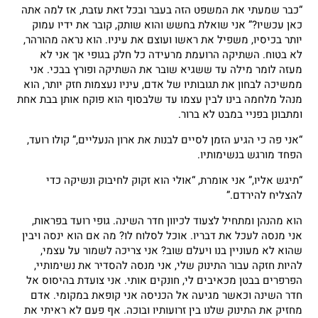
“כבר שמעתי את המשפט הזה בעבר ובכל זאת עזבת, אז למה אתה
כאן עכשיו?” אני שואלת בחשש והוא שותק, קובר את ידיו עמוק
יותר בכיסיו, משפיל את ראשו ועוצם את עיניו. הוא נראה מהורהר,
לא בטוח. השתיקה הרועמת מרעידה כל חלק בגופי אך אני לא
מעזה לומר מילה עד ששגיא שובר את השתיקה ופורץ בבכי. אני
ממשיכה לבחון את תגובותיו של אדם, עיניו נעצמות חזק יותר, הוא
מנהל מלחמה בינו לבין עצמו עד שלבסוף הוא פוקח אותן בבת אחת
ומתבונן בפניי במבט לא ברור.
“אני פה כי הגיע הזמן לסיים לבנות את ארון הנעליים,” קולו רועד,
הפחד מורגש בנשימותיו.
“תיגש אליו,” אני אומרת, “אולי הוא זקוק לחיבוק ונשיקה כדי
להצליח להירדם.”
הוא מהנהן ומתחיל לצעוד לכיוון חדר השינה. גופי רועד בפראות,
אני מנסה לעכל את דבריו. אוכל לסלוח לו? מה אם הוא ינסה ויבין
שהוא לא מעוניין בנו ויעלם שוב? אני צריכה לשמור על עצמי,
להיות חזקה עבור התינוק שלי, אני מנסה להסדיר את נשימותיי,
הפרפרים בבטן מכאיבים לי, חונקים אותי. אני צועדת בהיסוס אל
חדר השינה וכאשר מגיעה אל הכניסה אני קופאת במקומי. אדם
מחזיק את התינוק שלנו בין זרועותיו ובוכה. אף פעם לא ראיתי את