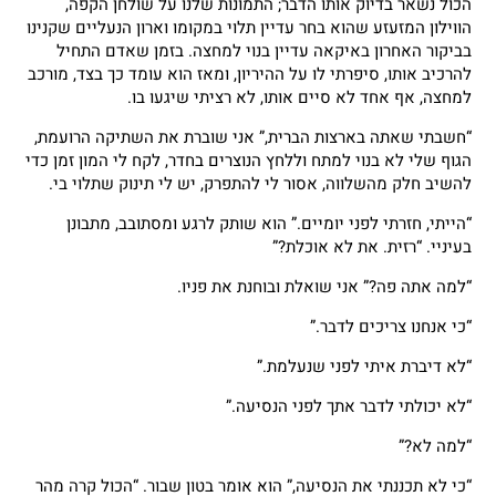
הכול נשאר בדיוק אותו הדבר; התמונות שלנו על שולחן הקפה,
הווילון המזעזע שהוא בחר עדיין תלוי במקומו וארון הנעליים שקנינו
בביקור האחרון באיקאה עדיין בנוי למחצה. בזמן שאדם התחיל
להרכיב אותו, סיפרתי לו על ההיריון, ומאז הוא עומד כך בצד, מורכב
למחצה, אף אחד לא סיים אותו, לא רציתי שיגעו בו.
“חשבתי שאתה בארצות הברית,” אני שוברת את השתיקה הרועמת,
הגוף שלי לא בנוי למתח וללחץ הנוצרים בחדר, לקח לי המון זמן כדי
להשיב חלק מהשלווה, אסור לי להתפרק, יש לי תינוק שתלוי בי.
“הייתי, חזרתי לפני יומיים.” הוא שותק לרגע ומסתובב, מתבונן
בעיניי. “רזית. את לא אוכלת?”
“למה אתה פה?” אני שואלת ובוחנת את פניו.
“כי אנחנו צריכים לדבר.”
“לא דיברת איתי לפני שנעלמת.”
“לא יכולתי לדבר אתך לפני הנסיעה.”
“למה לא?”
“כי לא תכננתי את הנסיעה,” הוא אומר בטון שבור. “הכול קרה מהר