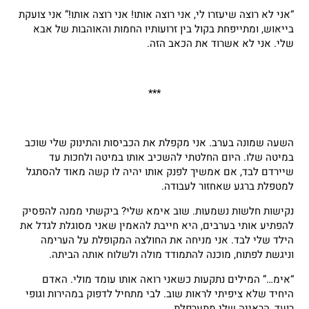
“אני לא רוצה שיעזרו לי, אני רוצה אותו! אני רוצה אותו!” אני צועקת
בייאוש, ומתייפחת בקול בין זרועותיו החמות והאוהבות של אבא
שלי. אני לא אשרוד את הכאב הזה.
***
השעה שמונה בערב. אני מקפלת את הכביסות והתינוק שלי שוכב
במיטה שלו. היום החלטתי להשכיב אותו במיטה ולחכות עד
שיירדם לבד, אם אמשיך לפנק אותו יהיה לו קשה מאוד להסתגל
למטפלת ברגע שאחזור לעבודה.
נקישות חלשות נשמעות. שוב אימא שלי? ביקשתי ממנה להפסיק
להפתיע אותי בערבים, היא חייבת להאמין שאני מסוגלת לגדל את
הילד שלי לבד. אני מניחה את החולצה המקופלת על הערימה
וניגשת לפתוח, מוכנה להתמודד מולה ולשלוח אותה הביתה.
“אימ…” המילים נתקעות כשאני רואה אותו עומד מולי. האדם
היחיד שלא ציפיתי לראות שוב. לבי מתחיל לדפוק במהירות וגופי
רועד, הראייה שלי מתערפלת.