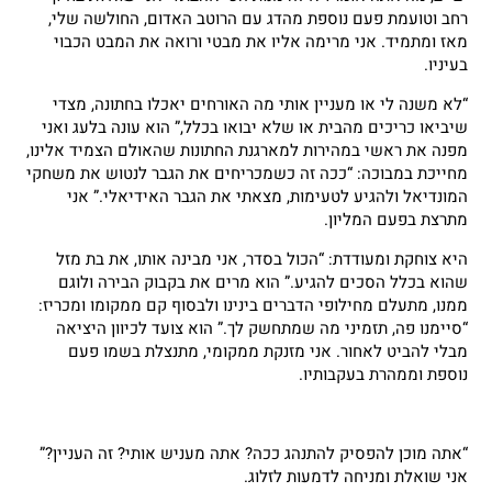
רחב וטועמת פעם נוספת מהדג עם הרוטב האדום, החולשה שלי,
מאז ומתמיד. אני מרימה אליו את מבטי ורואה את המבט הכבוי
בעיניו.
“לא משנה לי או מעניין אותי מה האורחים יאכלו בחתונה, מצדי
שיביאו כריכים מהבית או שלא יבואו בכלל,” הוא עונה בלעג ואני
מפנה את ראשי במהירות למארגנת החתונות שהאולם הצמיד אלינו,
מחייכת במבוכה: “ככה זה כשמכריחים את הגבר לנטוש את משחקי
המונדיאל ולהגיע לטעימות, מצאתי את הגבר האידיאלי.” אני
מתרצת בפעם המליון.
היא צוחקת ומעודדת: “הכול בסדר, אני מבינה אותו, את בת מזל
שהוא בכלל הסכים להגיע.” הוא מרים את בקבוק הבירה ולוגם
ממנו, מתעלם מחילופי הדברים בינינו ולבסוף קם ממקומו ומכריז:
“סיימנו פה, תזמיני מה שמתחשק לך.” הוא צועד לכיוון היציאה
מבלי להביט לאחור. אני מזנקת ממקומי, מתנצלת בשמו פעם
נוספת וממהרת בעקבותיו.
“אתה מוכן להפסיק להתנהג ככה? אתה מעניש אותי? זה העניין?”
אני שואלת ומניחה לדמעות לזלוג.