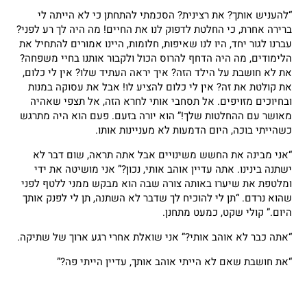
“להעניש אותך? את רצינית? הסכמתי להתחתן כי לא הייתה לי
ברירה אחרת, כי החלטת לדפוק לנו את החיים! מה היה לך רע לפני?
עברנו לגור יחד, היו לנו שאיפות, חלומות, היינו אמורים להתחיל את
הלימודים, מה היה הדחף להרוס הכול ולקבור אותנו בחיי משפחה?
את לא חושבת על הילד הזה? איך יראה העתיד שלו? אין לי כלום,
את קולטת את זה? אין לי כלום להציע לו! אבל את עסוקה במנות
ובחיוכים מזויפים. אל תסחבי אותי לחרא הזה, אל תצפי שאהיה
מאושר עם ההחלטות שלך!” הוא יורה בזעם. פעם הוא היה מתרגש
כשהייתי בוכה, היום הדמעות לא מעניינות אותו.
“אני מבינה את החשש משינויים אבל אתה תראה, שום דבר לא
ישתנה בינינו. אתה עדיין אוהב אותי, נכון?” אני מושיטה את ידי
ומלטפת את שיערו באותה צורה שבה הוא מבקש ממני ללטף לפני
שהוא נרדם. “תן לי להוכיח לך שדבר לא השתנה, תן לי לפנק אותך
היום.” קולי שקט, כמעט מתחנן.
“אתה כבר לא אוהב אותי?” אני שואלת אחרי רגע ארוך של שתיקה.
“את חושבת שאם לא הייתי אוהב אותך, עדיין הייתי פה?”