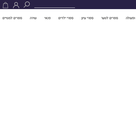
ופעולה
ספרים לנוער
ספרי עיון
ספרי ילדים
פנאי
שירה
ספרים למנויים