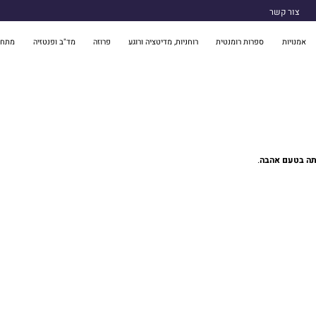
צור קשר
אמנויות
ספרות רומנטית
רוחניות, מדיטציה ורוגע
פרוזה
מד"ב ופנטזיה
מתח 
תה בטעם אהבה
.