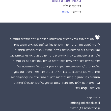
האוויר שהוא נושם
בריטני ס' צ'רי
דיגיטלי
35 ₪
משימת העל של אינדיבוק היא לאפשר לכמה שיותר סופרים וסופרות
להפיץ לעולם את הסיפורים והמסרים שלהם, לתת לקוראים חופש בחירה
והעשיר את כוח הקריאה בעולם שלהם. אנחנו אוהבים ספרים, סיפורים
ולמידה, בדיוק כמוכם, אנו מאמינים שסיפורים מעצבים את מי שאנחנו כבני
אדם ומילים יכולות להעצים ולשנות את העולם שסביבנו.קצת על ספרים
אלקטרוניים / דיגיטלייםאינדיבוק היא חלק אינטגראלי מהמהפכה של
ספרים אלקטרוניים בשפה עברית להורדה, מהפכה אשר פתחה את שוק
הספרים בפני המון סופרים וסופרות חדשים ומוכשרים ובעיקר חשפה את
הקוראים הישראלים לעוד מבחר עצום ומרתק של ספרים בשלל נושאים
קרא עוד
וז'אנרים.
יצירת קשר
office@indiebook.co.il
שדרות הרכס 13, מודיעין