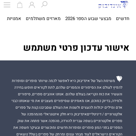
חדשים
מבצעי שבוע הספר 2026
מארזים משתלמים
אמנויות
ספ
אישור עדכון פרטי משתמש
משימת העל של אינדיבוק היא לאפשר לכמה שיותר סופרים וסופרות
להפיץ לעולם את הסיפורים והמסרים שלהם, לתת לקוראים חופש בחירה
והעשיר את כוח הקריאה בעולם שלהם. אנחנו אוהבים ספרים, סיפורים
ולמידה, בדיוק כמוכם, אנו מאמינים שסיפורים מעצבים את מי שאנחנו כבני
אדם ומילים יכולות להעצים ולשנות את העולם שסביבנו.קצת על ספרים
אלקטרוניים / דיגיטלייםאינדיבוק היא חלק אינטגראלי מהמהפכה של
ספרים אלקטרוניים בשפה עברית להורדה, מהפכה אשר פתחה את שוק
הספרים בפני המון סופרים וסופרות חדשים ומוכשרים ובעיקר חשפה את
הקוראים הישראלים לעוד מבחר עצום ומרתק של ספרים בשלל נושאים