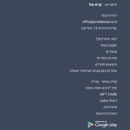
קרא עוד
וז'אנרים.
יצירת קשר
office@indiebook.co.il
שדרות הרכס 13, מודיעין
למה אינדיבוק?
תקנון האתר
סופרים
סדרות ספרים
הוצאות ספרים
ספרים במבצעים ושיתופי פעולה
קניה באתר - שו"ת
איך לרכוש ספר באתר
GIFT CARD
ביטול עסקה
אינדיבלוג
הצהרת נגישות