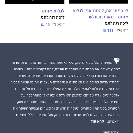
לו הייתי את, להיות אני, לגלות
לגלות אותנו
אותנו - מארז משולש
ליסה רנה ג'ונס
ליסה רנה ג'ונס
דיגיטלי
46 ₪
דיגיטלי
111 ₪
משימת העל של אינדיבוק היא לאפשר לכמה שיותר סופרים וסופרות
להפיץ לעולם את הסיפורים והמסרים שלהם, לתת לקוראים חופש בחירה
והעשיר את כוח הקריאה בעולם שלהם. אנחנו אוהבים ספרים, סיפורים
ולמידה, בדיוק כמוכם, אנו מאמינים שסיפורים מעצבים את מי שאנחנו כבני
אדם ומילים יכולות להעצים ולשנות את העולם שסביבנו.קצת על ספרים
אלקטרוניים / דיגיטלייםאינדיבוק היא חלק אינטגראלי מהמהפכה של
ספרים אלקטרוניים בשפה עברית להורדה, מהפכה אשר פתחה את שוק
הספרים בפני המון סופרים וסופרות חדשים ומוכשרים ובעיקר חשפה את
הקוראים הישראלים לעוד מבחר עצום ומרתק של ספרים בשלל נושאים
קרא עוד
וז'אנרים.
יצירת קשר