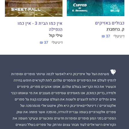
כבולים באזיקים
אין כמו הבית 3 - אין כמו
הנפילה
ק. ברומברג
טילי קול
דיגיטלי
37 ₪
דיגיטלי
37 ₪
משימת העל של אינדיבוק היא לאפשר לכמה שיותר סופרים וסופרות
להפיץ לעולם את הסיפורים והמסרים שלהם, לתת לקוראים חופש בחירה
והעשיר את כוח הקריאה בעולם שלהם. אנחנו אוהבים ספרים, סיפורים
ולמידה, בדיוק כמוכם, אנו מאמינים שסיפורים מעצבים את מי שאנחנו כבני
אדם ומילים יכולות להעצים ולשנות את העולם שסביבנו.קצת על ספרים
אלקטרוניים / דיגיטלייםאינדיבוק היא חלק אינטגראלי מהמהפכה של
ספרים אלקטרוניים בשפה עברית להורדה, מהפכה אשר פתחה את שוק
הספרים בפני המון סופרים וסופרות חדשים ומוכשרים ובעיקר חשפה את
הקוראים הישראלים לעוד מבחר עצום ומרתק של ספרים בשלל נושאים