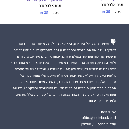
חגית אלכסנדר
חגית אלכסנדר
דיגיטלי
35 ₪
דיגיטלי
35 ₪
משימת העל של אינדיבוק היא לאפשר לכמה שיותר סופרים וסופרות
להפיץ לעולם את הסיפורים והמסרים שלהם, לתת לקוראים חופש בחירה
והעשיר את כוח הקריאה בעולם שלהם. אנחנו אוהבים ספרים, סיפורים
ולמידה, בדיוק כמוכם, אנו מאמינים שסיפורים מעצבים את מי שאנחנו כבני
אדם ומילים יכולות להעצים ולשנות את העולם שסביבנו.קצת על ספרים
אלקטרוניים / דיגיטלייםאינדיבוק היא חלק אינטגראלי מהמהפכה של
ספרים אלקטרוניים בשפה עברית להורדה, מהפכה אשר פתחה את שוק
הספרים בפני המון סופרים וסופרות חדשים ומוכשרים ובעיקר חשפה את
הקוראים הישראלים לעוד מבחר עצום ומרתק של ספרים בשלל נושאים
קרא עוד
וז'אנרים.
יצירת קשר
office@indiebook.co.il
שדרות הרכס 13, מודיעין