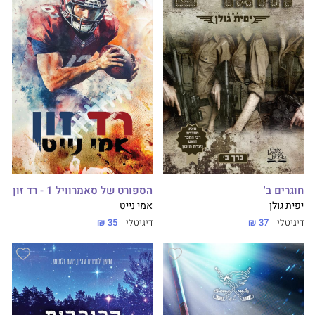
הספורט של סאמרוויל 1 - רד זון
חוגרים ב'
אמי נייט
יפית גולן
דיגיטלי
35 ₪
דיגיטלי
37 ₪