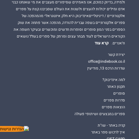
ולמידה, בדיוק כמוכם, אנו מאמינים שסיפורים מעצבים את מי שאנחנו כבני
אדם ומילים יכולות להעצים ולשנות את העולם שסביבנו.קצת על ספרים
אלקטרוניים / דיגיטלייםאינדיבוק היא חלק אינטגראלי מהמהפכה של
ספרים אלקטרוניים בשפה עברית להורדה, מהפכה אשר פתחה את שוק
הספרים בפני המון סופרים וסופרות חדשים ומוכשרים ובעיקר חשפה את
הקוראים הישראלים לעוד מבחר עצום ומרתק של ספרים בשלל נושאים
קרא עוד
וז'אנרים.
יצירת קשר
office@indiebook.co.il
שדרות הרכס 13, מודיעין
למה אינדיבוק?
תקנון האתר
סופרים
סדרות ספרים
הוצאות ספרים
ספרים במבצעים ושיתופי פעולה
קניה באתר - שו"ת
איך לרכוש ספר באתר
GIFT CARD