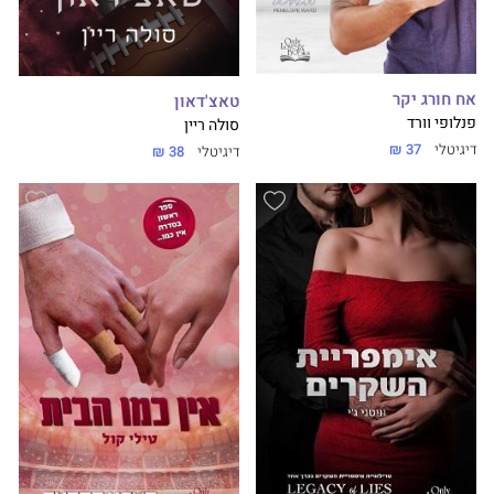
אח חורג יקר
טאצ'דאון
פנלופי וורד
סולה ריין
דיגיטלי
37 ₪
דיגיטלי
38 ₪