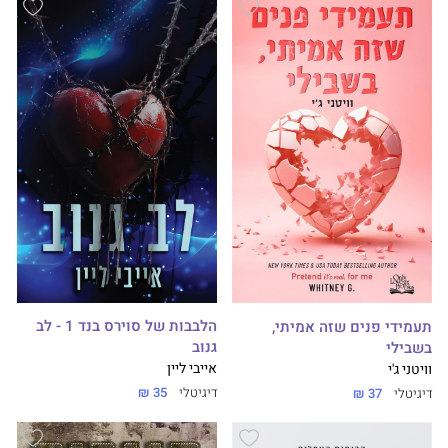
הלבבות של סוירס בנד 1 - לב
תעמידי פנים שזה אמיתי,
גנוב
בשבילי
אייבי ליין
וויטני ג'י
דיגיטלי
35 ₪
דיגיטלי
37 ₪