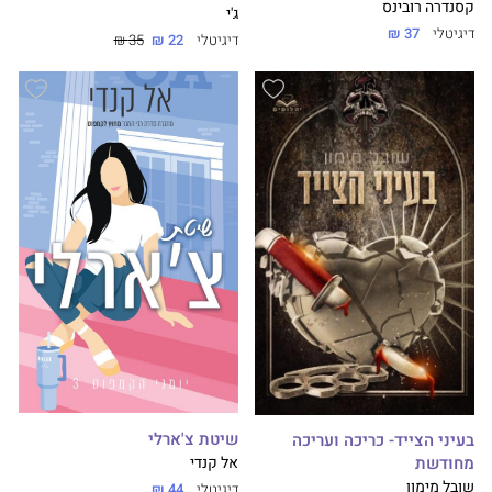
קסנדרה רובינס
ג'י
דיגיטלי
37 ₪
דיגיטלי
22 ₪
35 ₪
שיטת צ'ארלי
בעיני הצייד- כריכה ועריכה
מחודשת
אל קנדי
שובל מימון
דיגיטלי
44 ₪