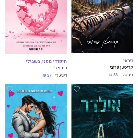
פראי
תיפרדי ממנו, בשבילי
קריסטן פרובי
וויטני ג'י
דיגיטלי
33 ₪
דיגיטלי
37 ₪