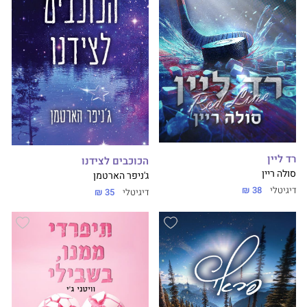
רד ליין
הכוכבים לצידנו
סולה ריין
ג'ניפר הארטמן
דיגיטלי
38 ₪
דיגיטלי
35 ₪