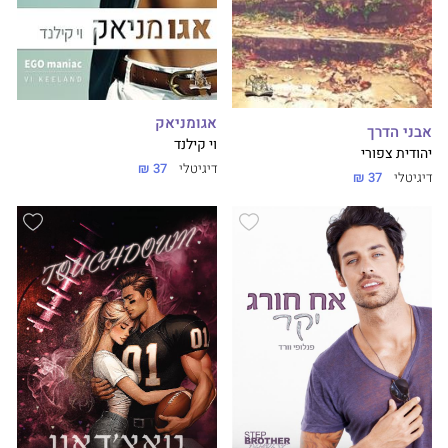
אגומניאק
אבני הדרך
וי קילנד
יהודית צפורי
דיגיטלי
37 ₪
דיגיטלי
37 ₪